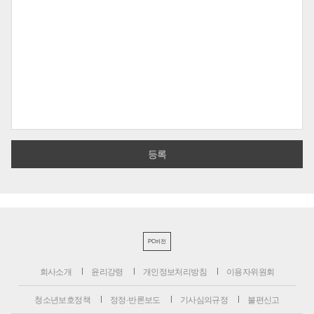
PC버전
회사소개
윤리강령
개인정보처리방침
이용자위원회
청소년보호정책
정정·반론보도
기사심의규정
불편신고