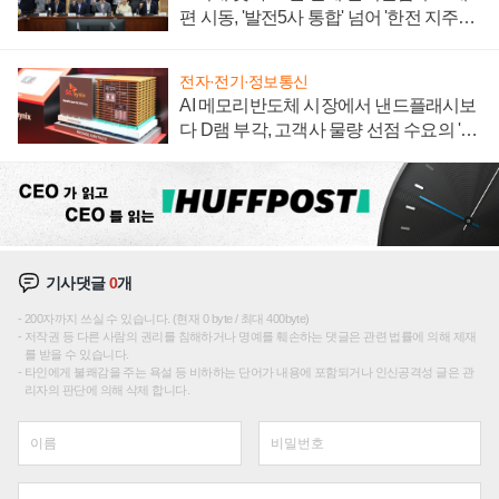
편 시동, '발전5사 통합' 넘어 '한전 지주사'
재편론도
전자·전기·정보통신
AI 메모리반도체 시장에서 낸드플래시보
다 D램 부각, 고객사 물량 선점 수요의 '우
선순위'
기사댓글
0
개
200자까지 쓰실 수 있습니다. (현재 0 byte / 최대 400byte)
저작권 등 다른 사람의 권리를 침해하거나 명예를 훼손하는 댓글은 관련 법률에 의해 제재
를 받을 수 있습니다.
타인에게 불쾌감을 주는 욕설 등 비하하는 단어가 내용에 포함되거나 인신공격성 글은 관
리자의 판단에 의해 삭제 합니다.