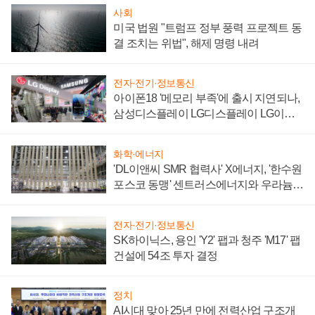
사회
미국 법원 "트럼프 정부 풍력 프로젝트 동
결 조치는 위법", 해제 명령 내려
전자·전기·정보통신
아이폰18 '메모리 부족'에 출시 지연되나,
삼성디스플레이 LG디스플레이 LG이노
텍 '탈애플' 수익 다각화 속도
화학·에너지
'DL이앤씨 SMR 협력사' X에너지, '한수원
포스코 동맹' 센트러스에너지와 우라늄
계약 체결
전자·전기·정보통신
SK하이닉스, 용인 'Y2' 팹과 청주 'M17' 팹
건설에 54조 투자 결정
정치
AI시대 맞아 25년 만에 전력산업 구조개