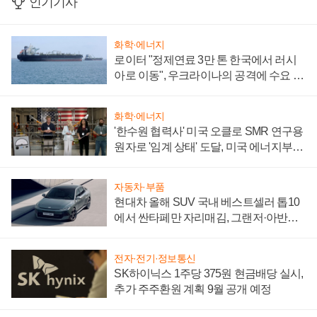
인기기사
화학·에너지
로이터 "정제연료 3만 톤 한국에서 러시
아로 이동", 우크라이나의 공격에 수요 늘
어
화학·에너지
'한수원 협력사' 미국 오클로 SMR 연구용
원자로 '임계 상태' 도달, 미국 에너지부
"중요한 이정표"
자동차·부품
현대차 올해 SUV 국내 베스트셀러 톱10
에서 싼타페만 자리매김, 그랜저·아반떼
'세단 쌍끌이'로 내수 방어
전자·전기·정보통신
SK하이닉스 1주당 375원 현금배당 실시,
추가 주주환원 계획 9월 공개 예정