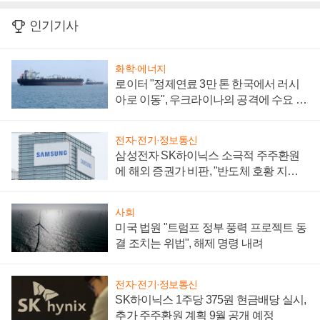
인기기사
화학·에너지
로이터 "정제연료 3만 톤 한국에서 러시
아로 이동", 우크라이나의 공격에 수요 늘
어
전자·전기·정보통신
삼성전자 SK하이닉스 소극적 주주환원
에 해외 증권가 비판, "반도체 호황 지속
성 의문"
사회
미국 법원 "트럼프 정부 풍력 프로젝트 동
결 조치는 위법", 해제 명령 내려
전자·전기·정보통신
SK하이닉스 1주당 375원 현금배당 실시,
추가 주주환원 계획 9월 공개 예정