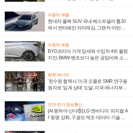
자동차·부품
현대차 올해 SUV 국내 베스트셀러 톱10
에서 싼타페만 자리매김, 그랜저·아반떼
'세단 쌍끌이'로 내수 방어
자동차·부품
BYD코리아 가격 앞세워 수입차 4위 올랐
지만, BMW·벤츠보다 높은 공임비에 소비
자 불만 폭발
화학·에너지
'한수원 협력사' 미국 오클로 SMR 연구용
원자로 '임계 상태' 도달, 미국 에너지부
"중요한 이정표"
전자·전기·정보통신
[AI 뭉쳐야 산다⑧] LG·엔비디아 '피지컬 A
I' 동맹 강화, 구광모 제조·데이터·기술 결
집해 종합 로보틱스 기업으로