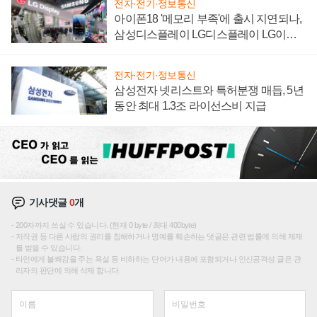
전자·전기·정보통신
아이폰18 '메모리 부족'에 출시 지연되나,
삼성디스플레이 LG디스플레이 LG이노
텍 '탈애플' 수익 다각화 속도
전자·전기·정보통신
삼성전자 넷리스트와 특허분쟁 매듭, 5년
동안 최대 1.3조 라이선스비 지급
기사댓글
0
개
200자까지 쓰실 수 있습니다. (현재 0 byte / 최대 400byte)
저작권 등 다른 사람의 권리를 침해하거나 명예를 훼손하는 댓글은 관련 법률에 의해 제재
를 받을 수 있습니다.
타인에게 불쾌감을 주는 욕설 등 비하하는 단어가 내용에 포함되거나 인신공격성 글은 관
리자의 판단에 의해 삭제 합니다.