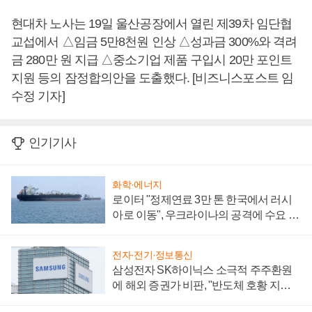
현대차 노사는 19일 울산공장에서 열린 제39차 임단협
교섭에서 △임금 5만8천원 인상 △성과금 300%와 격려
금 280만 원 지급 △중소기업 제품 구입시 20만 포인트
지원 등의 잠정합의안을 도출했다. [비즈니스포스트 임
수정 기자]
인기기사
화학·에너지
로이터 "정제연료 3만 톤 한국에서 러시
아로 이동", 우크라이나의 공격에 수요 늘
어
전자·전기·정보통신
삼성전자 SK하이닉스 소극적 주주환원
에 해외 증권가 비판, "반도체 호황 지속
성 의문"