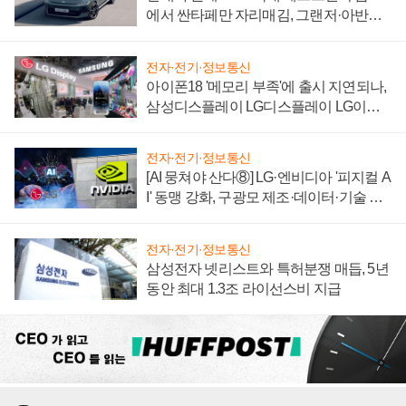
에서 싼타페만 자리매김, 그랜저·아반떼
'세단 쌍끌이'로 내수 방어
전자·전기·정보통신
아이폰18 '메모리 부족'에 출시 지연되나,
삼성디스플레이 LG디스플레이 LG이노
텍 '탈애플' 수익 다각화 속도
전자·전기·정보통신
[AI 뭉쳐야 산다⑧] LG·엔비디아 '피지컬 A
I' 동맹 강화, 구광모 제조·데이터·기술 결
집해 종합 로보틱스 기업으로
전자·전기·정보통신
삼성전자 넷리스트와 특허분쟁 매듭, 5년
동안 최대 1.3조 라이선스비 지급