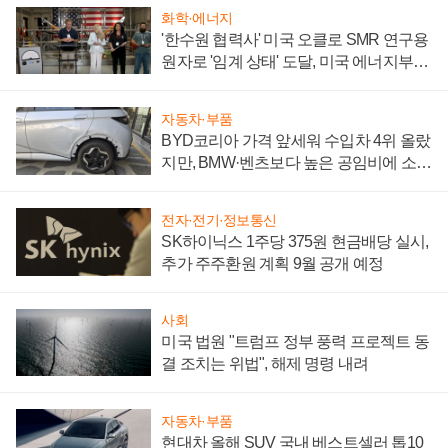
화학·에너지
'한수원 협력사' 미국 오클로 SMR 연구용
원자로 '임계 상태' 도달, 미국 에너지부
"중요한 이정표"
자동차·부품
BYD코리아 가격 앞세워 수입차 4위 올랐
지만, BMW·벤츠보다 높은 공임비에 소비
자 불만 폭발
전자·전기·정보통신
SK하이닉스 1주당 375원 현금배당 실시,
추가 주주환원 계획 9월 공개 예정
사회
미국 법원 "트럼프 정부 풍력 프로젝트 동
결 조치는 위법", 해제 명령 내려
자동차·부품
현대차 올해 SUV 국내 베스트셀러 톱10