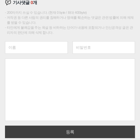
기사댓글
0
개
200자까지 쓰실 수 있습니다. (현재 0 byte / 최대 400byte)
저작권 등 다른 사람의 권리를 침해하거나 명예를 훼손하는 댓글은 관련 법률에 의해 제재
를 받을 수 있습니다.
타인에게 불쾌감을 주는 욕설 등 비하하는 단어가 내용에 포함되거나 인신공격성 글은 관
리자의 판단에 의해 삭제 합니다.