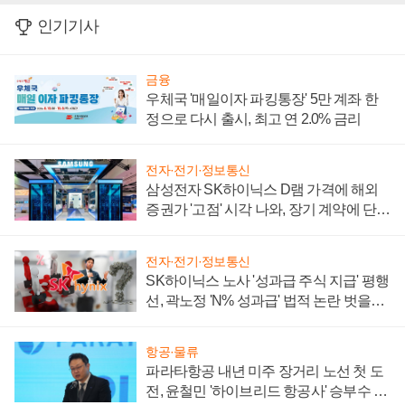
인기기사
금융
우체국 '매일이자 파킹통장' 5만 계좌 한
정으로 다시 출시, 최고 연 2.0% 금리
전자·전기·정보통신
삼성전자 SK하이닉스 D램 가격에 해외
증권가 '고점' 시각 나와, 장기 계약에 단점
부각
전자·전기·정보통신
SK하이닉스 노사 '성과급 주식 지급' 평행
선, 곽노정 'N% 성과급' 법적 논란 벗을지
주목
항공·물류
파라타항공 내년 미주 장거리 노선 첫 도
전, 윤철민 '하이브리드 항공사' 승부수 통