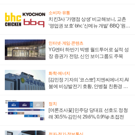
할까
소비자·유통
치킨3사 '가맹점 상생' 비교해보니, 교촌
'영업권 보호'·bhc '신메뉴 개발'·BBQ '원가
부담'
인터넷·게임·콘텐츠
YG엔터 하반기 빅뱅 월드투어로 실적 성
장 증권가 전망, 신인 보이그룹도 주목
화학·에너지
[김민정 기자의 '코스뽀'] 지엔씨에너지 AI
붐에 비상발전기 호황, 안병철 친환경 에
너지 발전전문기업 향한다
정치
[여론조사꽃] 민주당 당대표 선호도 정청
래 30.5%·김민석 29.6%, 0.9%p 초접전
전자·전기·정보통신