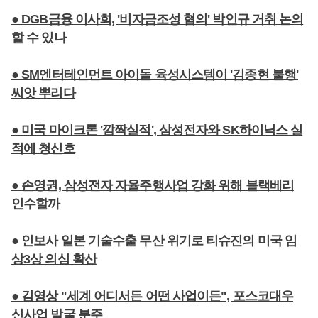
● DGB금융 이사회, '비자금조성 혐의' 박인규 거취 논의
할 수 있나
● SM엔터테인먼트 아이돌 육성시스템이 '김종현 불행'
씨앗 뿌리다
● 미국 마이크론 '깜짝실적', 삼성전자와 SK하이닉스 실
적에 청신호
● 손영권, 삼성전자 자율주행사업 강화 위해 블랙베리
인수할까
● 인보사 일본 기술수출 무산 위기로 티슈진의 미국 임
상3상 의심 확산
● 김영상 "세계 어디서든 어떤 사업이든", 포스코대우
신사업 발굴 분주