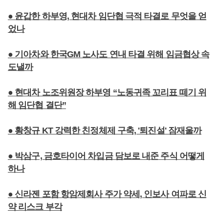
● 윤갑한 하부영, 현대차 임단협 극적 타결로 무엇을 얻
었나
● 기아차와 한국GM 노사도 연내 타결 위해 임금협상 속
도낼까
● 현대차 노조위원장 하부영 “노동귀족 꼬리표 떼기 위
해 임단협 결단”
● 황창규 KT 강력한 친정체제 구축, '퇴진설' 잠재울까
● 박삼구, 금호타이어 차입금 담보로 내준 주식 어떻게
하나
● 신라젠 포함 항암제회사 주가 약세, 인보사 여파로 신
약 리스크 부각