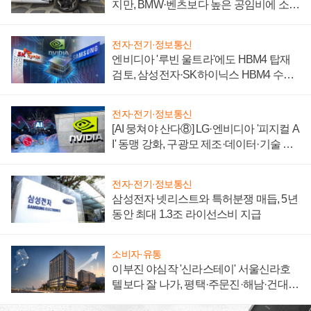
지만, BMW·벤츠보다 높은 공임비에 소비
자 불만 폭발
전자·전기·정보통신
엔비디아 '루빈 울트라'에도 HBM4 탑재
검토, 삼성전자·SK하이닉스 HBM4 수율
에 주도권 갈린다
전자·전기·정보통신
[AI 뭉쳐야 산다⑧] LG·엔비디아 '피지컬 A
I' 동맹 강화, 구광모 제조·데이터·기술 결
집해 종합 로보틱스 기업으로
전자·전기·정보통신
삼성전자 넷리스트와 특허분쟁 매듭, 5년
동안 최대 1.3조 라이선스비 지급
소비자·유통
이부진 야심작 '신라스테이' 서울신라호
텔보다 잘 나가, 평택·주문진·해남·건대로
성장판 더 넓힌다