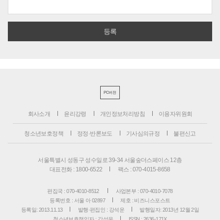
PC버전
회사소개
윤리강령
개인정보처리방침
이용자위원회
청소년보호정책
정정·반론보도
기사심의규정
불편신고
서울특별시 성동구 성수일로 39-34 서울숲더스페이스 12층
대표전화 : 1800-6522
팩스 : 070-4015-8658
편집국 : 070-4010-8512
사업본부 : 070-4010-7078
등록번호 : 서울 아 02897
제호 : 비즈니스포스트
등록일: 2013.11.13
발행·편집인 : 강석운
발행일자: 2013년 12월 2일
청소년보호책임자 : 강석운
ISSN : 2636-171X