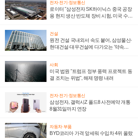
전자·전기·정보통신
로이터 "삼성전자 SK하이닉스 중국 공장
용 현지 생산 반도체 장비 시험, 미국 수출
통제 대비"
건설
원전 건설 국내외서 속도 붙어, 삼성물산·
현대건설·대우건설에 다가오는 '약속의
시간'
사회
미국 법원 "트럼프 정부 풍력 프로젝트 동
결 조치는 위법", 해제 명령 내려
전자·전기·정보통신
삼성전자, 갤럭시Z 폴드8 사전예약 개통
8월31일까지 연장
자동차·부품
BYD코리아 가격 앞세워 수입차 4위 올랐