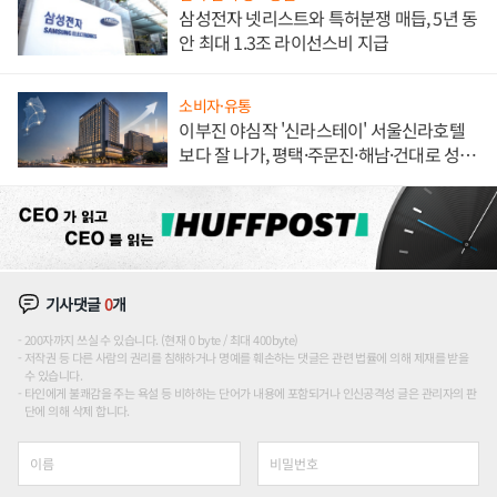
삼성전자 넷리스트와 특허분쟁 매듭, 5년 동
안 최대 1.3조 라이선스비 지급
소비자·유통
이부진 야심작 '신라스테이' 서울신라호텔
보다 잘 나가, 평택·주문진·해남·건대로 성
장판 더 넓힌다
기사댓글
0
개
200자까지 쓰실 수 있습니다. (현재 0 byte / 최대 400byte)
저작권 등 다른 사람의 권리를 침해하거나 명예를 훼손하는 댓글은 관련 법률에 의해 제재를 받을
수 있습니다.
타인에게 불쾌감을 주는 욕설 등 비하하는 단어가 내용에 포함되거나 인신공격성 글은 관리자의 판
단에 의해 삭제 합니다.