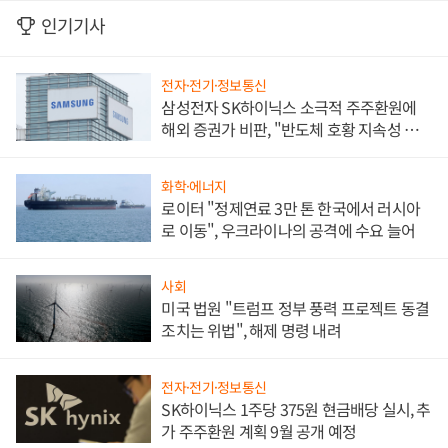
인기기사
전자·전기·정보통신
삼성전자 SK하이닉스 소극적 주주환원에
해외 증권가 비판, "반도체 호황 지속성 의
문"
화학·에너지
로이터 "정제연료 3만 톤 한국에서 러시아
로 이동", 우크라이나의 공격에 수요 늘어
사회
미국 법원 "트럼프 정부 풍력 프로젝트 동결
조치는 위법", 해제 명령 내려
전자·전기·정보통신
SK하이닉스 1주당 375원 현금배당 실시, 추
가 주주환원 계획 9월 공개 예정