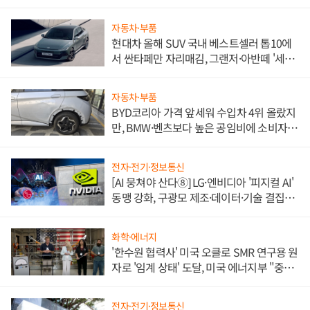
자동차·부품
현대차 올해 SUV 국내 베스트셀러 톱10에
서 싼타페만 자리매김, 그랜저·아반떼 '세단
쌍끌이'로 내수 방어
자동차·부품
BYD코리아 가격 앞세워 수입차 4위 올랐지
만, BMW·벤츠보다 높은 공임비에 소비자
불만 폭발
전자·전기·정보통신
[AI 뭉쳐야 산다⑧] LG·엔비디아 '피지컬 AI'
동맹 강화, 구광모 제조·데이터·기술 결집
해 종합 로보틱스 기업으로
화학·에너지
'한수원 협력사' 미국 오클로 SMR 연구용 원
자로 '임계 상태' 도달, 미국 에너지부 "중요
한 이정표"
전자·전기·정보통신