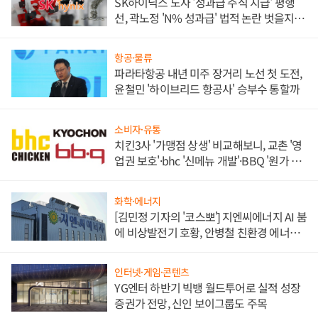
SK하이닉스 노사 '성과급 주식 지급' 평행
선, 곽노정 'N% 성과급' 법적 논란 벗을지 주
목
항공·물류
파라타항공 내년 미주 장거리 노선 첫 도전,
윤철민 '하이브리드 항공사' 승부수 통할까
소비자·유통
치킨3사 '가맹점 상생' 비교해보니, 교촌 '영
업권 보호'·bhc '신메뉴 개발'·BBQ '원가 부
담'
화학·에너지
[김민정 기자의 '코스뽀'] 지엔씨에너지 AI 붐
에 비상발전기 호황, 안병철 친환경 에너지
발전전문기업 향한다
인터넷·게임·콘텐츠
YG엔터 하반기 빅뱅 월드투어로 실적 성장
증권가 전망, 신인 보이그룹도 주목