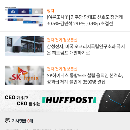
정치
[여론조사꽃] 민주당 당대표 선호도 정청래
30.5%·김민석 29.6%, 0.9%p 초접전
전자·전기·정보통신
삼성전자, 미국 오크리지국립연구소와 극저
온 히트펌프 개발하기로
전자·전기·정보통신
SK하이닉스 통합노조 설립 움직임 본격화,
성과급 체계 불만에 3500명 결집
기사댓글
0
개
200자까지 쓰실 수 있습니다. (현재 0 byte / 최대 400byte)