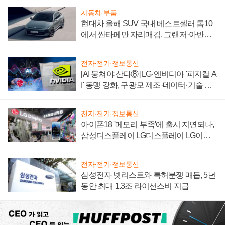
자동차·부품
현대차 올해 SUV 국내 베스트셀러 톱10
에서 싼타페만 자리매김, 그랜저·아반떼
'세단 쌍끌이'로 내수 방어
전자·전기·정보통신
[AI 뭉쳐야 산다⑧] LG·엔비디아 '피지컬 A
I' 동맹 강화, 구광모 제조·데이터·기술 결
집해 종합 로보틱스 기업으로
전자·전기·정보통신
아이폰18 '메모리 부족'에 출시 지연되나,
삼성디스플레이 LG디스플레이 LG이노
텍 '탈애플' 수익 다각화 속도
전자·전기·정보통신
삼성전자 넷리스트와 특허분쟁 매듭, 5년
동안 최대 1.3조 라이선스비 지급