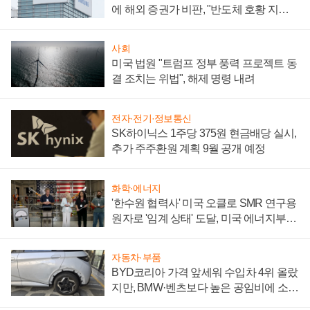
에 해외 증권가 비판, "반도체 호황 지속
성 의문"
사회
미국 법원 "트럼프 정부 풍력 프로젝트 동
결 조치는 위법", 해제 명령 내려
전자·전기·정보통신
SK하이닉스 1주당 375원 현금배당 실시,
추가 주주환원 계획 9월 공개 예정
화학·에너지
'한수원 협력사' 미국 오클로 SMR 연구용
원자로 '임계 상태' 도달, 미국 에너지부
"중요한 이정표"
자동차·부품
BYD코리아 가격 앞세워 수입차 4위 올랐
지만, BMW·벤츠보다 높은 공임비에 소비
자 불만 폭발