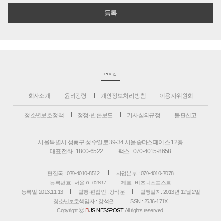
PC버전
회사소개
윤리강령
개인정보처리방침
이용자위원회
청소년보호정책
정정·반론보도
기사심의규정
불편신고
서울특별시 성동구 성수일로 39-34 서울숲더스페이스 12층
대표전화 : 1800-6522
팩스 : 070-4015-8658
편집국 : 070-4010-8512
사업본부 : 070-4010-7078
등록번호 : 서울 아 02897
제호 : 비즈니스포스트
등록일: 2013.11.13
발행·편집인 : 강석운
발행일자: 2013년 12월 2일
청소년보호책임자 : 강석운
ISSN : 2636-171X
Copyright ⓒ
B
USINESSPOST
. All rights reserved.