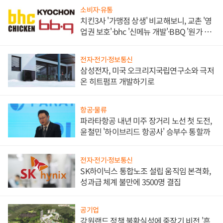
소비자·유통
치킨3사 '가맹점 상생' 비교해보니, 교촌 '영
업권 보호'·bhc '신메뉴 개발'·BBQ '원가 부
담'
전자·전기·정보통신
삼성전자, 미국 오크리지국립연구소와 극저
온 히트펌프 개발하기로
항공·물류
파라타항공 내년 미주 장거리 노선 첫 도전,
윤철민 '하이브리드 항공사' 승부수 통할까
전자·전기·정보통신
SK하이닉스 통합노조 설립 움직임 본격화,
성과급 체계 불만에 3500명 결집
공기업
강원랜드 정책 불확실성에 중장기 비전 '흔