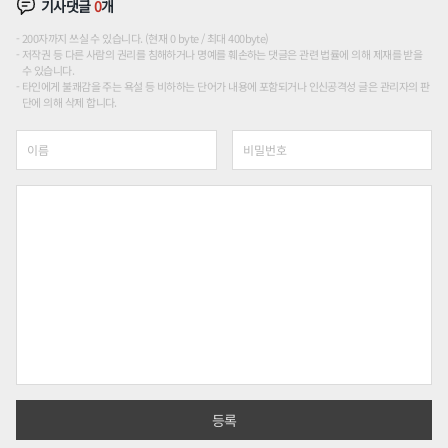
기사댓글
0
개
200자까지 쓰실 수 있습니다. (현재 0 byte / 최대 400byte)
저작권 등 다른 사람의 권리를 침해하거나 명예를 훼손하는 댓글은 관련 법률에 의해 제재를 받을
수 있습니다.
타인에게 불쾌감을 주는 욕설 등 비하하는 단어가 내용에 포함되거나 인신공격성 글은 관리자의 판
단에 의해 삭제 합니다.