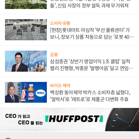
들', 신임 사장의 정부 설득 과제 무거워져
소비자·유통
[현장] 롯데마트 야심작 '부산 물류센터' 가
보니, 장보기 상품 자동으로 담는 '로봇 400
대' 장관
금융
삼섬증권 '상반기 영업이익 1조 클럽' 실적
랠리 진행형, 박종문 '발행어음' 달고 연임 향
하나
바이오·제약
백상환 동아제약 박카스 소비자층 넓혔다,
'얼박사'로 '레트로'로 제품군 다변화 주효