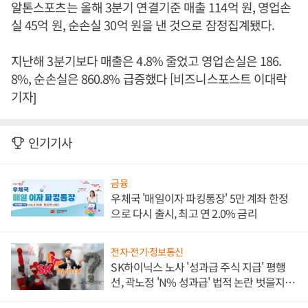
알톤스포츠는 올해 3분기 연결기준 매출 114억 원, 영업손
실 45억 원, 순손실 30억 원을 낸 것으로 잠정집계됐다.
지난해 3분기보다 매출은 4.8% 줄었고 영업손실은 186.
8%, 순손실은 860.8% 급증했다 [비즈니스포스트 이대락
기자]
인기기사
금융
우체국 '매일이자 파킹통장' 5만 계좌 한정
으로 다시 출시, 최고 연 2.0% 금리
전자·전기·정보통신
SK하이닉스 노사 '성과급 주식 지급' 평행
선, 곽노정 'N% 성과급' 법적 논란 벗을지 주
목