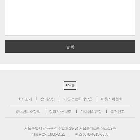
PC버전
회사소개
윤리강령
개인정보처리방침
이용자위원회
청소년보호정책
정정·반론보도
기사심의규정
불편신고
서울특별시 성동구 성수일로 39-34 서울숲더스페이스 12층
대표전화 : 1800-6522
팩스 : 070-4015-8658