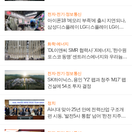
전자·전기·정보통신
아이폰18 '메모리 부족'에 출시 지연되나,
삼성디스플레이 LG디스플레이 LG이노
텍 '탈애플' 수익 다각화 속도
화학·에너지
'DL이앤씨 SMR 협력사' X에너지, '한수원
포스코 동맹' 센트러스에너지와 우라늄
계약 체결
전자·전기·정보통신
SK하이닉스, 용인 'Y2' 팹과 청주 'M17' 팹
건설에 54조 투자 결정
정치
AI시대 맞아 25년 만에 전력산업 구조개
편 시동, '발전5사 통합' 넘어 '한전 지주사'
재편론도