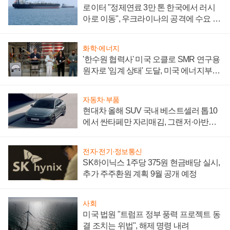
로이터 "정제연료 3만 톤 한국에서 러시
아로 이동", 우크라이나의 공격에 수요 늘
어
화학·에너지
'한수원 협력사' 미국 오클로 SMR 연구용
원자로 '임계 상태' 도달, 미국 에너지부
"중요한 이정표"
자동차·부품
현대차 올해 SUV 국내 베스트셀러 톱10
에서 싼타페만 자리매김, 그랜저·아반떼
'세단 쌍끌이'로 내수 방어
전자·전기·정보통신
SK하이닉스 1주당 375원 현금배당 실시,
추가 주주환원 계획 9월 공개 예정
사회
미국 법원 "트럼프 정부 풍력 프로젝트 동
결 조치는 위법", 해제 명령 내려