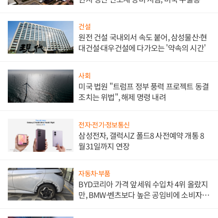
대비"
건설
원전 건설 국내외서 속도 붙어, 삼성물산·현
대건설·대우건설에 다가오는 '약속의 시간'
사회
미국 법원 "트럼프 정부 풍력 프로젝트 동결
조치는 위법", 해제 명령 내려
전자·전기·정보통신
삼성전자, 갤럭시Z 폴드8 사전예약 개통 8
월31일까지 연장
자동차·부품
BYD코리아 가격 앞세워 수입차 4위 올랐지
만, BMW·벤츠보다 높은 공임비에 소비자
불만 폭발