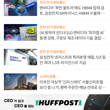
전자·전기·정보통신
엔비디아 '루빈 울트라'에도 HBM4 탑재 검
토, 삼성전자·SK하이닉스 HBM4 수율에 주
도권 갈린다
전자·전기·정보통신
[AI 뭉쳐야 산다⑧] LG·엔비디아 '피지컬 AI'
동맹 강화, 구광모 제조·데이터·기술 결집
해 종합 로보틱스 기업으로
전자·전기·정보통신
삼성전자 넷리스트와 특허분쟁 매듭, 5년 동
안 최대 1.3조 라이선스비 지급
소비자·유통
이부진 야심작 '신라스테이' 서울신라호텔
보다 잘 나가, 평택·주문진·해남·건대로 성
장판 더 넓힌다