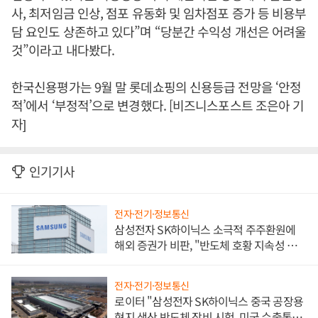
사, 최저임금 인상, 점포 유동화 및 임차점포 증가 등 비용부
담 요인도 상존하고 있다”며 “당분간 수익성 개선은 어려울
것”이라고 내다봤다.
한국신용평가는 9월 말 롯데쇼핑의 신용등급 전망을 ‘안정
적’에서 ‘부정적’으로 변경했다. [비즈니스포스트 조은아 기
자]
인기기사
전자·전기·정보통신
삼성전자 SK하이닉스 소극적 주주환원에
해외 증권가 비판, "반도체 호황 지속성 의
문"
전자·전기·정보통신
로이터 "삼성전자 SK하이닉스 중국 공장용
현지 생산 반도체 장비 시험, 미국 수출통제