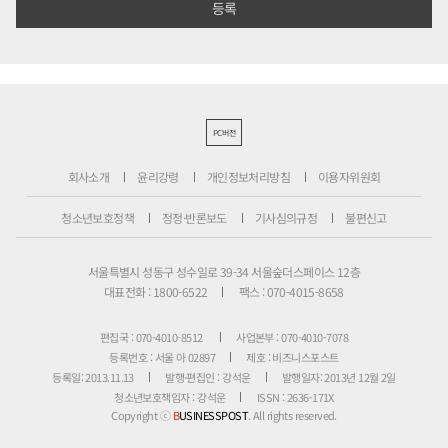
PC버전
회사소개
윤리강령
개인정보처리방침
이용자위원회
청소년보호정책
정정·반론보도
기사심의규정
불편신고
서울특별시 성동구 성수일로 39-34 서울숲더스페이스 12층
대표전화 : 1800-6522
팩스 : 070-4015-8658
편집국 : 070-4010-8512
사업본부 : 070-4010-7078
등록번호 : 서울 아 02897
제호 : 비즈니스포스트
등록일: 2013.11.13
발행·편집인 : 강석운
발행일자: 2013년 12월 2일
청소년보호책임자 : 강석운
ISSN : 2636-171X
Copyright ⓒ
B
USINESSPOST
. All rights reserved.