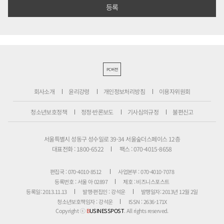
PC버전
회사소개
윤리강령
개인정보처리방침
이용자위원회
청소년보호정책
정정·반론보도
기사심의규정
불편신고
서울특별시 성동구 성수일로 39-34 서울숲더스페이스 12층
대표전화 : 1800-6522
팩스 : 070-4015-8658
편집국 : 070-4010-8512
사업본부 : 070-4010-7078
등록번호 : 서울 아 02897
제호 : 비즈니스포스트
등록일: 2013.11.13
발행·편집인 : 강석운
발행일자: 2013년 12월 2일
청소년보호책임자 : 강석운
ISSN : 2636-171X
Copyright ⓒ
B
USINESSPOST
. All rights reserved.