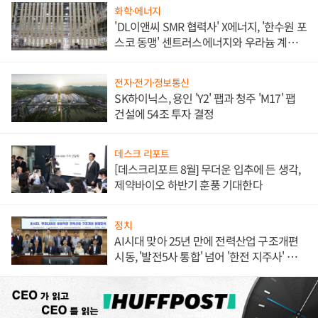
화학·에너지
'DL이앤씨 SMR 협력사' X에너지, '한수원 포
스코 동맹' 센트러스에너지와 우라늄 계약
체결
전자·전기·정보통신
SK하이닉스, 용인 'Y2' 팹과 청주 'M17' 팹
건설에 54조 투자 결정
데스크 리포트
[데스크리포트 8월] 무더운 입추에 든 생각,
제약바이오 하반기 훈풍 기대한다
정치
AI시대 맞아 25년 만에 전력산업 구조개편
시동, '발전5사 통합' 넘어 '한전 지주사' 재편
론도