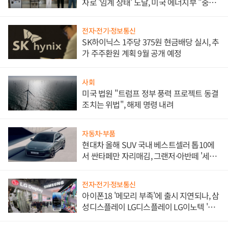
자로 '임계 상태' 도달, 미국 에너지부 "중요
한 이정표"
전자·전기·정보통신
SK하이닉스 1주당 375원 현금배당 실시, 추
가 주주환원 계획 9월 공개 예정
사회
미국 법원 "트럼프 정부 풍력 프로젝트 동결
조치는 위법", 해제 명령 내려
자동차·부품
현대차 올해 SUV 국내 베스트셀러 톱10에
서 싼타페만 자리매김, 그랜저·아반떼 '세단
쌍끌이'로 내수 방어
전자·전기·정보통신
아이폰18 '메모리 부족'에 출시 지연되나, 삼
성디스플레이 LG디스플레이 LG이노텍 '탈
애플' 수익 다각화 속도