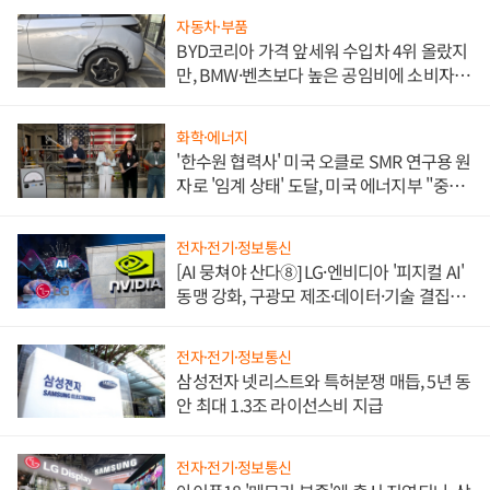
자동차·부품
BYD코리아 가격 앞세워 수입차 4위 올랐지
만, BMW·벤츠보다 높은 공임비에 소비자
불만 폭발
화학·에너지
'한수원 협력사' 미국 오클로 SMR 연구용 원
자로 '임계 상태' 도달, 미국 에너지부 "중요
한 이정표"
전자·전기·정보통신
[AI 뭉쳐야 산다⑧] LG·엔비디아 '피지컬 AI'
동맹 강화, 구광모 제조·데이터·기술 결집
해 종합 로보틱스 기업으로
전자·전기·정보통신
삼성전자 넷리스트와 특허분쟁 매듭, 5년 동
안 최대 1.3조 라이선스비 지급
전자·전기·정보통신