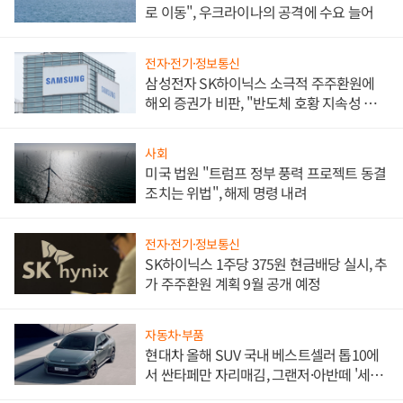
로 이동", 우크라이나의 공격에 수요 늘어
전자·전기·정보통신
삼성전자 SK하이닉스 소극적 주주환원에
해외 증권가 비판, "반도체 호황 지속성 의
문"
사회
미국 법원 "트럼프 정부 풍력 프로젝트 동결
조치는 위법", 해제 명령 내려
전자·전기·정보통신
SK하이닉스 1주당 375원 현금배당 실시, 추
가 주주환원 계획 9월 공개 예정
자동차·부품
현대차 올해 SUV 국내 베스트셀러 톱10에
서 싼타페만 자리매김, 그랜저·아반떼 '세단
쌍끌이'로 내수 방어