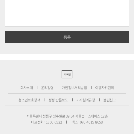
PC버전
회사소개
윤리강령
개인정보처리방침
이용자위원회
청소년보호정책
정정·반론보도
기사심의규정
불편신고
서울특별시 성동구 성수일로 39-34 서울숲더스페이스 12층
대표전화 : 1800-6522
팩스 : 070-4015-8658