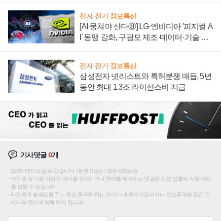
전자·전기·정보통신
[AI 뭉쳐야 산다⑧] LG·엔비디아 '피지컬 A
I' 동맹 강화, 구광모 제조·데이터·기술 결
집해 종합 로보틱스 기업으로
전자·전기·정보통신
삼성전자 넷리스트와 특허분쟁 매듭, 5년
동안 최대 1.3조 라이선스비 지급
기사댓글
0
개
200자까지 쓰실 수 있습니다. (현재 0 byte / 최대 400byte)
저작권 등 다른 사람의 권리를 침해하거나 명예를 훼손하는 댓글은 관련 법률에 의해 제재
를 받을 수 있습니다.
타인에게 불쾌감을 주는 욕설 등 비하하는 단어가 내용에 포함되거나 인신공격성 글은 관
리자의 판단에 의해 삭제 합니다.