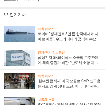
인기기사
화학·에너지
로이터 "정제연료 3만 톤 한국에서 러시
아로 이동", 우크라이나의 공격에 수요 늘
어
전자·전기·정보통신
삼성전자 SK하이닉스 소극적 주주환원
에 해외 증권가 비판, "반도체 호황 지속
성 의문"
화학·에너지
'한수원 협력사' 미국 오클로 SMR 연구용
원자로 '임계 상태' 도달, 미국 에너지부
"중요한 이정표"
자동차·부품
BYD코리아 가격 앞세워 수입차 4위 올랐