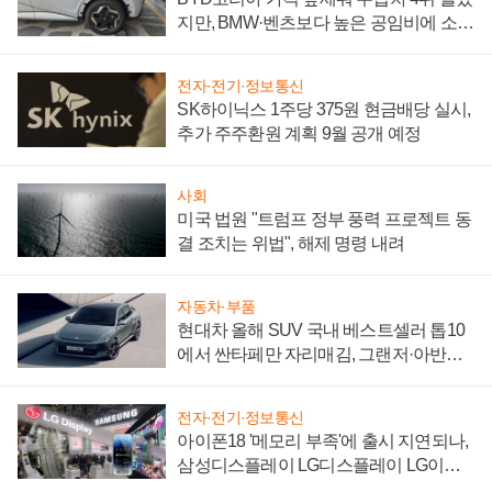
지만, BMW·벤츠보다 높은 공임비에 소비
자 불만 폭발
전자·전기·정보통신
SK하이닉스 1주당 375원 현금배당 실시,
추가 주주환원 계획 9월 공개 예정
사회
미국 법원 "트럼프 정부 풍력 프로젝트 동
결 조치는 위법", 해제 명령 내려
자동차·부품
현대차 올해 SUV 국내 베스트셀러 톱10
에서 싼타페만 자리매김, 그랜저·아반떼
'세단 쌍끌이'로 내수 방어
전자·전기·정보통신
아이폰18 '메모리 부족'에 출시 지연되나,
삼성디스플레이 LG디스플레이 LG이노
텍 '탈애플' 수익 다각화 속도