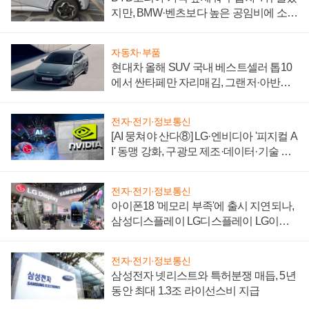
지만, BMW·벤츠보다 높은 공임비에 소비
자 불만 폭발
자동차·부품
현대차 올해 SUV 국내 베스트셀러 톱10
에서 싼타페만 자리매김, 그랜저·아반떼
'세단 쌍끌이'로 내수 방어
전자·전기·정보통신
[AI 뭉쳐야 산다⑧] LG·엔비디아 '피지컬 A
I' 동맹 강화, 구광모 제조·데이터·기술 결
집해 종합 로보틱스 기업으로
전자·전기·정보통신
아이폰18 '메모리 부족'에 출시 지연되나,
삼성디스플레이 LG디스플레이 LG이노
텍 '탈애플' 수익 다각화 속도
전자·전기·정보통신
삼성전자 넷리스트와 특허분쟁 매듭, 5년
동안 최대 1.3조 라이선스비 지급