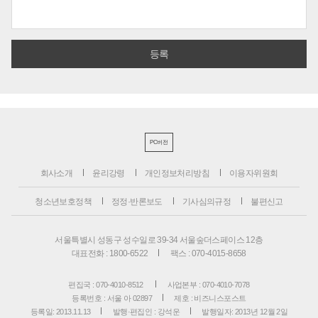
PC버전
회사소개
윤리강령
개인정보처리방침
이용자위원회
청소년보호정책
정정·반론보도
기사심의규정
불편신고
서울특별시 성동구 성수일로 39-34 서울숲더스페이스 12층
대표전화 : 1800-6522
팩스 : 070-4015-8658
편집국 : 070-4010-8512
사업본부 : 070-4010-7078
등록번호 : 서울 아 02897
제호 : 비즈니스포스트
등록일: 2013.11.13
발행·편집인 : 강석운
발행일자: 2013년 12월 2일