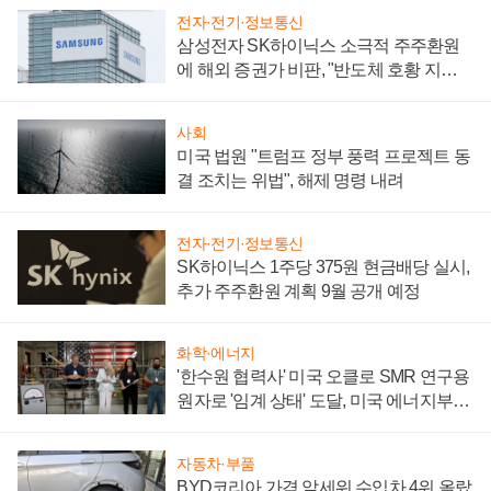
전자·전기·정보통신
삼성전자 SK하이닉스 소극적 주주환원
에 해외 증권가 비판, "반도체 호황 지속
성 의문"
사회
미국 법원 "트럼프 정부 풍력 프로젝트 동
결 조치는 위법", 해제 명령 내려
전자·전기·정보통신
SK하이닉스 1주당 375원 현금배당 실시,
추가 주주환원 계획 9월 공개 예정
화학·에너지
'한수원 협력사' 미국 오클로 SMR 연구용
원자로 '임계 상태' 도달, 미국 에너지부
"중요한 이정표"
자동차·부품
BYD코리아 가격 앞세워 수입차 4위 올랐