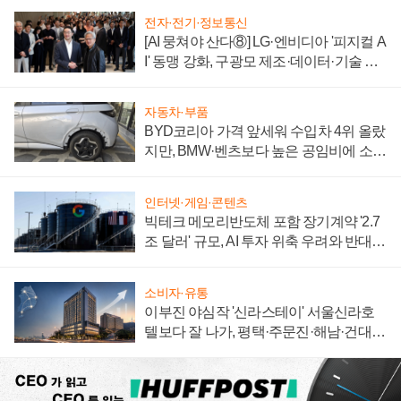
전자·전기·정보통신
[AI 뭉쳐야 산다⑧] LG·엔비디아 '피지컬 A
I' 동맹 강화, 구광모 제조·데이터·기술 결
집해 종합 로보틱스 기업으로
자동차·부품
BYD코리아 가격 앞세워 수입차 4위 올랐
지만, BMW·벤츠보다 높은 공임비에 소비
자 불만 폭발
인터넷·게임·콘텐츠
빅테크 메모리반도체 포함 장기계약 '2.7
조 달러' 규모, AI 투자 위축 우려와 반대
신호
소비자·유통
이부진 야심작 '신라스테이' 서울신라호
텔보다 잘 나가, 평택·주문진·해남·건대로
성장판 더 넓힌다