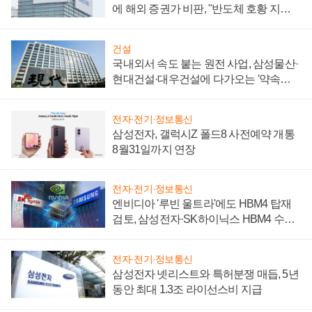
에 해외 증권가 비판, "반도체 호황 지속
성 의문"
건설
국내외서 속도 붙는 원전 사업, 삼성물산·
현대건설·대우건설에 다가오는 '약속의
시간'
전자·전기·정보통신
삼성전자, 갤럭시Z 폴드8 사전예약 개통
8월31일까지 연장
전자·전기·정보통신
엔비디아 '루빈 울트라'에도 HBM4 탑재
검토, 삼성전자·SK하이닉스 HBM4 수율
에 주도권 갈린다
전자·전기·정보통신
삼성전자 넷리스트와 특허분쟁 매듭, 5년
동안 최대 1.3조 라이선스비 지급