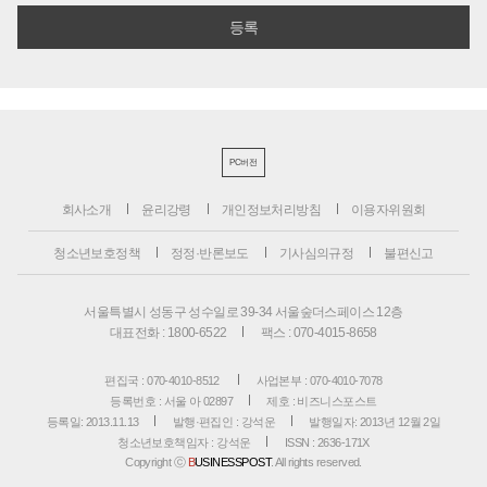
PC버전
회사소개
윤리강령
개인정보처리방침
이용자위원회
청소년보호정책
정정·반론보도
기사심의규정
불편신고
서울특별시 성동구 성수일로 39-34 서울숲더스페이스 12층
대표전화 : 1800-6522
팩스 : 070-4015-8658
편집국 : 070-4010-8512
사업본부 : 070-4010-7078
등록번호 : 서울 아 02897
제호 : 비즈니스포스트
등록일: 2013.11.13
발행·편집인 : 강석운
발행일자: 2013년 12월 2일
청소년보호책임자 : 강석운
ISSN : 2636-171X
Copyright ⓒ
B
USINESSPOST
. All rights reserved.