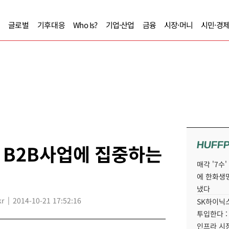
글로벌
기후대응
Who Is?
기업·산업
금융
시장·머니
시민·경
HUFF
 B2B사업에 집중하는
매각 '7수
에 한화생
냈다
kr
2014-10-21 17:52:16
SK하이닉스
투입한다 :
인프라 시