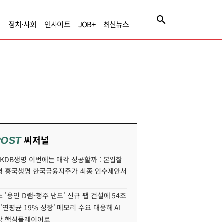
제
정치·사회
인사이트
JOB+
최신뉴스
씨저널
POST
' KDB생명 이번에는 매각 성공할까 : 본입찰
명 흥국생명 한국금융지주가 최종 인수제안서
 '용인 D램-청주 낸드' 신규 팹 건설에 54조
 '연평균 19% 성장' 메모리 수요 대응해 AI
장 핵심플레이어로