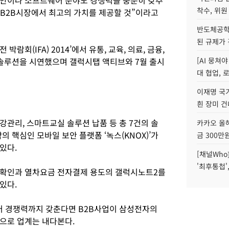
보안이나 소프트웨어 분야도 경쟁력을 충분히 갖추
착수, 위원
 B2B시장에서 최고의 가치를 제공할 것”이라고
반도체공학
된 규제가 
람회(IFA) 2014’에서 유통, 교육, 의료, 금융,
의 솔루션을 시연했으며 갤럭시탭 액티브와 7월 출시
[AI 뭉쳐
대 협업, 
이재명 국
흰 장미 건
관리, 스마트교실 솔루션 납품 등 총 7건의 솔
카카오 올해
의 핵심인 모바일 보안 플랫폼 ‘녹스(KNOX)’가
금 300만
있다.
[채널Who
'최후통첩'
 확인과 열차요금 전자결제 용도의 갤럭시노트2를
있다.
 경쟁력까지 갖춘다면 B2B사업이 삼성전자의
으로 업계는 내다본다.