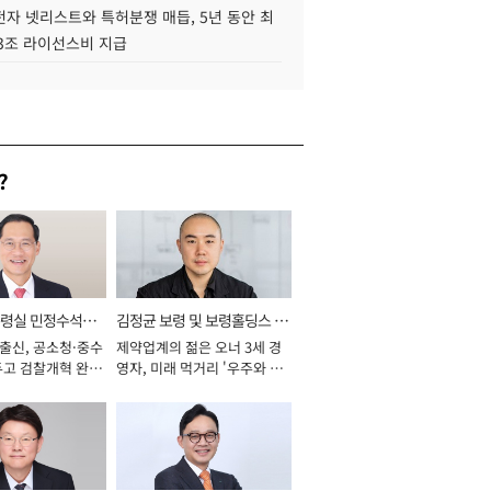
자 넷리스트와 특허분쟁 매듭, 5년 동안 최
.3조 라이선스비 지급
?
통령실 민정수석비
김정균 보령 및 보령홀딩스 대
 출신, 공소청·중수
제약업계의 젊은 오너 3세 경
표이사 사장
두고 검찰개혁 완수
영자, 미래 먹거리 '우주와 헬
년]
스케어' 공들여 [2026년]