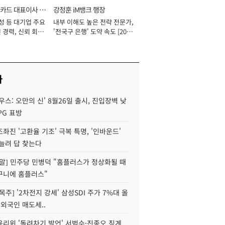
카드 대표이사 사
강정훈 iM뱅크 행장
성 등 대기업 주요
내부 이해도 높은 전략 전문가,
 경력, 신뢰 회복
'전국구 은행' 도약 속도 [2026
[2026년]
년]
사
우스: 오만의 신' 8월26일 출시, 진입장벽 낮
PG 표방
좌진 '고환율 기조' 극복 특명, '인바운드'
늘려 답 찾는다
정말] 민주당 민병덕 "홈플러스가 정상화될 때
구니에 홈플러스"
목주] '2차전지 강세' 삼성SDI 주가 7%대 올
 외국인 매도세..
윤리위 '돌려차기 발언' 서범수·진종오 징계