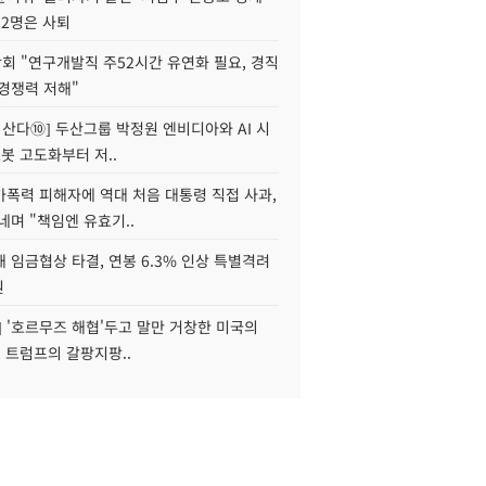
 2명은 사퇴
회 "연구개발직 주52시간 유연화 필요, 경직
경쟁력 저해"
야 산다⑩] 두산그룹 박정원 엔비디아와 AI 시
로봇 고도화부터 저..
가폭력 피해자에 역대 처음 대통령 직접 사과,
네며 "책임엔 유효기..
 임금협상 타결, 연봉 6.3% 인상 특별격려
원
] '호르무즈 해협'두고 말만 거창한 미국의
, 트럼프의 갈팡지팡..