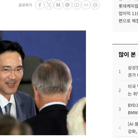
공유하기
롯데케미칼
업이익 11
편으로 체
많이 본
삼성전
1
권가 
미국 
2
는 위
BYD
3
BMW
[AI
4
강화,