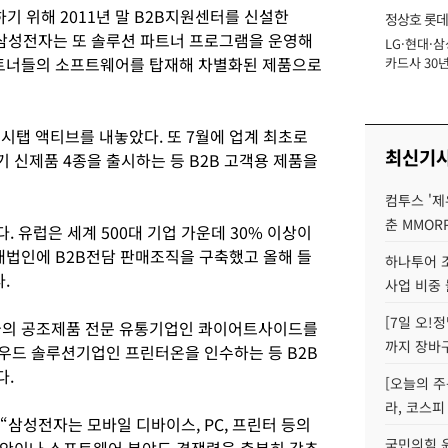
기 위해 2011년 말 B2B지원센터를 신설한
정상호 롯데
. 삼성전자는 또 솔루션 파트너 프로그램을 운영해
LG·현대·삼
장
트너들의 소프트웨어를 탑재해 차별화된 제품으로
카드사 30년
에 '초집중' 
시탭 액티브를 내놓았다. 또 7월에 업계 최초로
최신기
 신제품 4종을 출시하는 등 B2B 고객용 제품을
컴투스 '제
춘 MMOR
 유럽은 세계 500대 기업 가운데 30% 이상이
매법인에 B2B전담 판매조직을 구축했고 올해 들
하나투어 조
.
사업 비중 
[7일 오!
 미국의 공조제품 전문 유통기업인 콰이어트사이드를
까지 장바
라우드 솔루션기업인 프린터온을 인수하는 등 B2B
다.
[오늘의 주
라, 코스피
“삼성전자는 모바일 디바이스, PC, 프린터 등의
국민의힘 