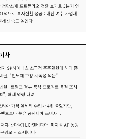
 첨단소재 포트폴리오 전환 효과로 2분기 영
01억으로 흑자전환 성공 : 대산·여수 사업재
질개선 속도 높인다
 기사
자 SK하이닉스 소극적 주주환원에 해외 증
비판, "반도체 호황 지속성 의문"
법원 "트럼프 정부 풍력 프로젝트 동결 조치
법", 해제 명령 내려
코리아 가격 앞세워 수입차 4위 올랐지만,
·벤츠보다 높은 공임비에 소비자 ..
 뭉쳐야 산다⑧] LG·엔비디아 '피지컬 AI' 동맹
 구광모 제조·데이터·..