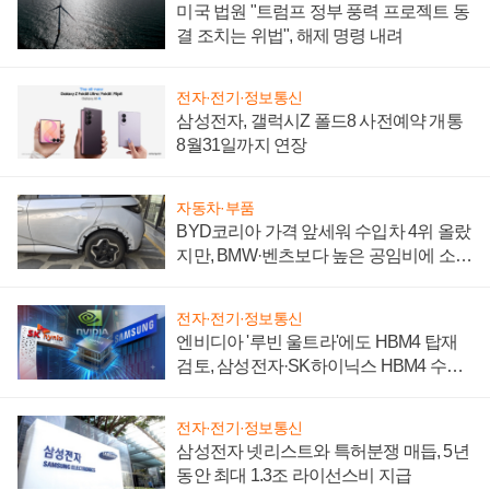
미국 법원 "트럼프 정부 풍력 프로젝트 동
결 조치는 위법", 해제 명령 내려
전자·전기·정보통신
삼성전자, 갤럭시Z 폴드8 사전예약 개통
8월31일까지 연장
자동차·부품
BYD코리아 가격 앞세워 수입차 4위 올랐
지만, BMW·벤츠보다 높은 공임비에 소비
자 불만 폭발
전자·전기·정보통신
엔비디아 '루빈 울트라'에도 HBM4 탑재
검토, 삼성전자·SK하이닉스 HBM4 수율
에 주도권 갈린다
전자·전기·정보통신
삼성전자 넷리스트와 특허분쟁 매듭, 5년
동안 최대 1.3조 라이선스비 지급