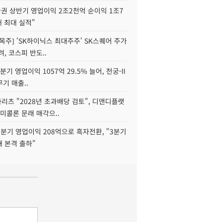
권 상반기 영업이익 2조2천억 순이익 1조7
대 최대 실적"
목주] 'SK하이닉스 최대주주' SK스퀘어 주가
려, 코스피 반도..
2분기 영업이익 1057억 29.5% 늘어, 천궁-II
기 매출..
화리츠 "2028년 초과배당 검토", 디앤디플랫
미콜론 문래 매각으..
분기 영업이익 208억으로 흑자전환, "3분기
재 본격 출하"