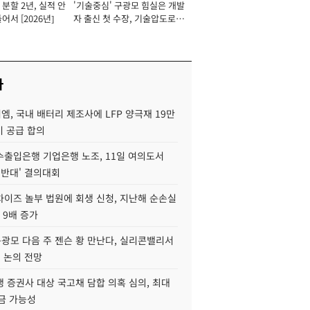
분할 2년, 실적 안
'기술중심' 구광모 힘실은 개발
이사 사장
어서 [2026년]
자 출신 첫 수장, 기술압도로
경쟁력 확보 사활 [2026년]
사
, 국내 배터리 제조사에 LFP 양극재 19만
기 공급 합의
수출입은행 기업은행 노조, 11일 여의도서
 반대' 결의대회
차이즈 놀부 법원에 회생 신청, 지난해 순손실
 9배 증가
구광모 다음 주 젠슨 황 만난다, 실리콘밸리서
' 논의 전망
 증권사 대상 국고채 담합 의혹 심의, 최대
금 가능성