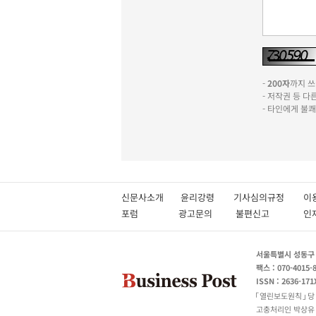
-
200자
까지 쓰실
- 저작권 등 
- 타인에게 불
신문사소개
윤리강령
기사심의규정
이
포럼
광고문의
불편신고
서울특별시 성동구 성
팩스 : 070-4015-
ISSN : 2636-171
열린보도원칙
당
고충처리인 박상유 180