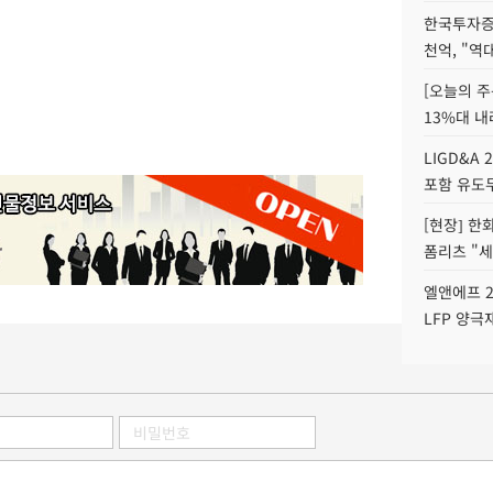
한국투자증
천억, "역
[오늘의 주
13%대 내
LIGD&A 
포함 유도무
[현장] 한
폼리츠 "세
엘앤에프 2
LFP 양극