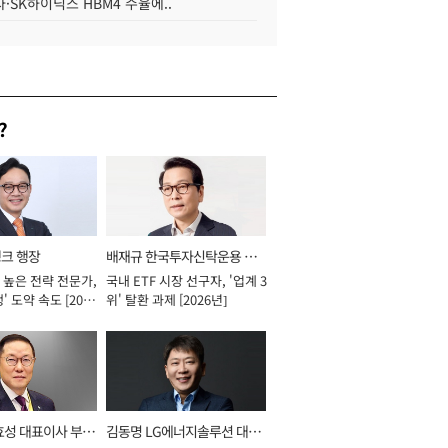
·SK하이닉스 HBM4 수율에..
?
뱅크 행장
배재규 한국투자신탁운용 대
 높은 전략 전문가,
국내 ETF 시장 선구자, '업계 3
표이사 사장
' 도약 속도 [2026
위' 탈환 과제 [2026년]
효성 대표이사 부회
김동명 LG에너지솔루션 대표