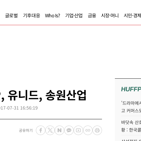
글로벌
기후대응
Who Is?
기업·산업
금융
시장·머니
시민·경
HUFF
, 유니드, 송원산업
'드라마에서
017-07-31 16:56:19
고 커머스
바닷속 산
황 : 한국
공유하기