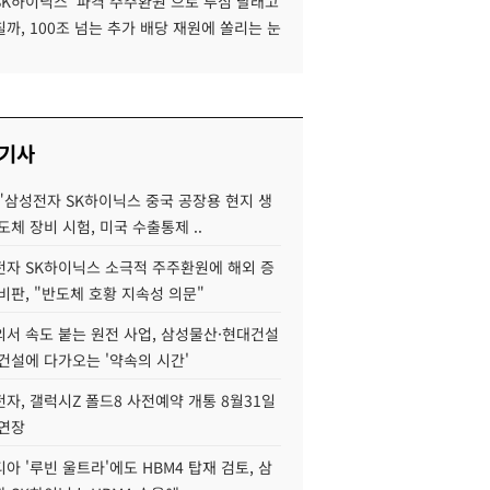
SK하이닉스 '파격 주주환원'으로 투심 달래고
까, 100조 넘는 추가 배당 재원에 쏠리는 눈
 기사
"삼성전자 SK하이닉스 중국 공장용 현지 생
도체 장비 시험, 미국 수출통제 ..
자 SK하이닉스 소극적 주주환원에 해외 증
비판, "반도체 호황 지속성 의문"
서 속도 붙는 원전 사업, 삼성물산·현대건설
건설에 다가오는 '약속의 시간'
자, 갤럭시Z 폴드8 사전예약 개통 8월31일
 연장
아 '루빈 울트라'에도 HBM4 탑재 검토, 삼