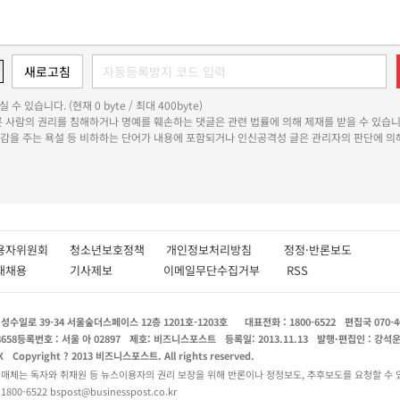
 수 있습니다. (현재 0 byte / 최대 400byte)
다른 사람의 권리를 침해하거나 명예를 훼손하는 댓글은 관련 법률에 의해 제재를 받을 수 있습니
쾌감을 주는 욕설 등 비하하는 단어가 내용에 포함되거나 인신공격성 글은 관리자의 판단에 의해
용자위원회
청소년보호정책
개인정보처리방침
정정·반론보도
인재채용
기사제보
이메일무단수집거부
RSS
수일로 39-34 서울숲더스페이스 12층 1201호-1203호
대표전화 : 1800-6522
편집국 070-4
8658
등록번호 : 서울 아 02897
제호: 비즈니스포스트
등록일: 2013.11.13
발행·편집인 : 강석
X
Copyright ? 2013 비즈니스포스트. All rights reserved.
 매체는 독자와 취재원 등 뉴스이용자의 권리 보장을 위해 반론이나 정정보도, 추후보도를 요청할 수 
0-6522 bspost@businesspost.co.kr