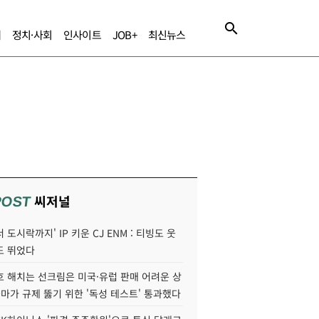
제
정치·사회
인사이트
JOB+
최신뉴스
씨저널
POST
 도시락까지' IP 키운 CJ ENM : 티빙도 웃
도 뛰었다
호 해치는 선크림은 미국·유럽 판매 어려운 상
콜마가 규제 뚫기 위한 '독성 테스트' 통과했다