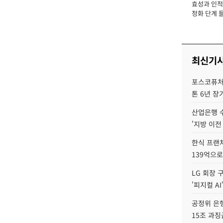
효성과 인적 
장
정화 단계 들
최신기
포스코퓨처엠
톤 6년 장
산업은행 
'지방 이전
한식 프랜
139억으로
LG 회장 
'피지컬 AI
공정위 은행
15조 과징