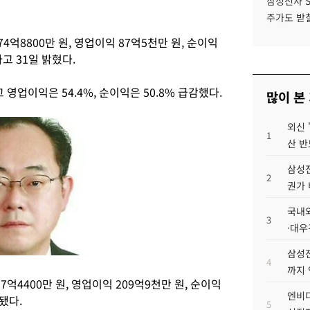
삼성전자 
주가도 받칠
4억8800만 원, 영업이익 87억5천만 원, 순이익
고 31일 밝혔다.
 영업이익은 54.4%, 순이익은 50.8% 급감했다.
많이 본
외신 
1
산 반
삼성전
2
권가 
국내외
3
·대우
삼성전
4
까지
억4400만 원, 영업이익 209억9천만 원, 순이익
엔비디
됐다.
5