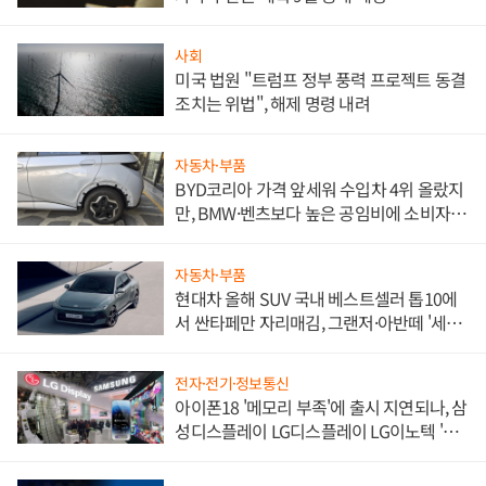
사회
미국 법원 "트럼프 정부 풍력 프로젝트 동결
조치는 위법", 해제 명령 내려
자동차·부품
BYD코리아 가격 앞세워 수입차 4위 올랐지
만, BMW·벤츠보다 높은 공임비에 소비자
불만 폭발
자동차·부품
현대차 올해 SUV 국내 베스트셀러 톱10에
서 싼타페만 자리매김, 그랜저·아반떼 '세단
쌍끌이'로 내수 방어
전자·전기·정보통신
아이폰18 '메모리 부족'에 출시 지연되나, 삼
성디스플레이 LG디스플레이 LG이노텍 '탈
애플' 수익 다각화 속도