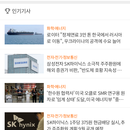
인기기사
화학·에너지
로이터 "정제연료 3만 톤 한국에서 러시아
로 이동", 우크라이나의 공격에 수요 늘어
전자·전기·정보통신
삼성전자 SK하이닉스 소극적 주주환원에
해외 증권가 비판, "반도체 호황 지속성 의
문"
화학·에너지
'한수원 협력사' 미국 오클로 SMR 연구용 원
자로 '임계 상태' 도달, 미국 에너지부 "중요
한 이정표"
전자·전기·정보통신
SK하이닉스 1주당 375원 현금배당 실시, 추
가 주주환원 계획 9월 공개 예정