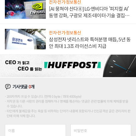
전자·전기·정보통신
[AI 뭉쳐야 산다⑧] LG·엔비디아 '피지컬 AI'
동맹 강화, 구광모 제조·데이터·기술 결집
해 종합 로보틱스 기업으로
전자·전기·정보통신
삼성전자 넷리스트와 특허분쟁 매듭, 5년 동
안 최대 1.3조 라이선스비 지급
기사댓글
0
개
200자까지 쓰실 수 있습니다. (현재 0 byte / 최대 400byte)
저작권 등 다른 사람의 권리를 침해하거나 명예를 훼손하는 댓글은 관련 법률에 의해 제재를 받을
수 있습니다.
타인에게 불쾌감을 주는 욕설 등 비하하는 단어가 내용에 포함되거나 인신공격성 글은 관리자의 판
단에 의해 삭제 합니다.