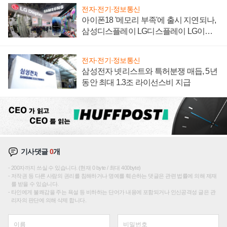
전자·전기·정보통신
아이폰18 '메모리 부족'에 출시 지연되나,
삼성디스플레이 LG디스플레이 LG이노
텍 '탈애플' 수익 다각화 속도
전자·전기·정보통신
삼성전자 넷리스트와 특허분쟁 매듭, 5년
동안 최대 1.3조 라이선스비 지급
기사댓글
0
개
200자까지 쓰실 수 있습니다. (현재 0 byte / 최대 400byte)
저작권 등 다른 사람의 권리를 침해하거나 명예를 훼손하는 댓글은 관련 법률에 의해 제재
를 받을 수 있습니다.
타인에게 불쾌감을 주는 욕설 등 비하하는 단어가 내용에 포함되거나 인신공격성 글은 관
리자의 판단에 의해 삭제 합니다.