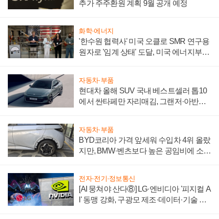
추가 주주환원 계획 9월 공개 예정
화학·에너지
'한수원 협력사' 미국 오클로 SMR 연구용
원자로 '임계 상태' 도달, 미국 에너지부
"중요한 이정표"
자동차·부품
현대차 올해 SUV 국내 베스트셀러 톱10
에서 싼타페만 자리매김, 그랜저·아반떼
'세단 쌍끌이'로 내수 방어
자동차·부품
BYD코리아 가격 앞세워 수입차 4위 올랐
지만, BMW·벤츠보다 높은 공임비에 소비
자 불만 폭발
전자·전기·정보통신
[AI 뭉쳐야 산다⑧] LG·엔비디아 '피지컬 A
I' 동맹 강화, 구광모 제조·데이터·기술 결
집해 종합 로보틱스 기업으로