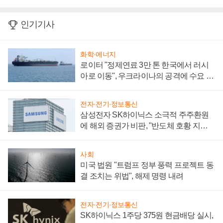
인기기사
화학·에너지
로이터 "정제연료 3만 톤 한국에서 러시
아로 이동", 우크라이나의 공격에 수요 늘
어
전자·전기·정보통신
삼성전자 SK하이닉스 소극적 주주환원
에 해외 증권가 비판, "반도체 호황 지속
성 의문"
사회
미국 법원 "트럼프 정부 풍력 프로젝트 동
결 조치는 위법", 해제 명령 내려
전자·전기·정보통신
SK하이닉스 1주당 375원 현금배당 실시,