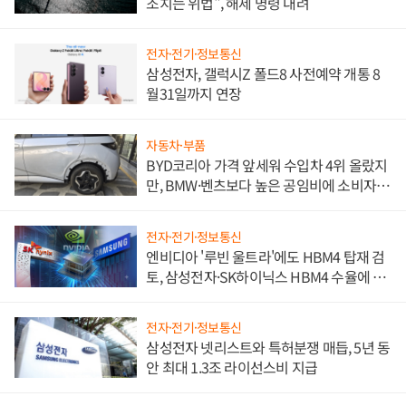
조치는 위법", 해제 명령 내려
전자·전기·정보통신
삼성전자, 갤럭시Z 폴드8 사전예약 개통 8
월31일까지 연장
자동차·부품
BYD코리아 가격 앞세워 수입차 4위 올랐지
만, BMW·벤츠보다 높은 공임비에 소비자
불만 폭발
전자·전기·정보통신
엔비디아 '루빈 울트라'에도 HBM4 탑재 검
토, 삼성전자·SK하이닉스 HBM4 수율에 주
도권 갈린다
전자·전기·정보통신
삼성전자 넷리스트와 특허분쟁 매듭, 5년 동
안 최대 1.3조 라이선스비 지급