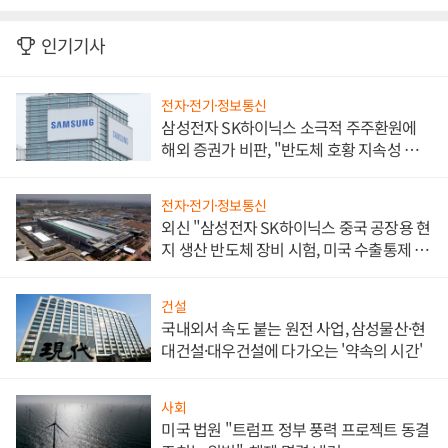
인기기사
전자·전기·정보통신
삼성전자 SK하이닉스 소극적 주주환원에
해외 증권가 비판, "반도체 호황 지속성 의
문"
전자·전기·정보통신
외신 "삼성전자 SK하이닉스 중국 공장용 현
지 생산 반도체 장비 시험, 미국 수출통제 대
비"
건설
국내외서 속도 붙는 원전 사업, 삼성물산·현
대건설·대우건설에 다가오는 '약속의 시간'
사회
미국 법원 "트럼프 정부 풍력 프로젝트 동결