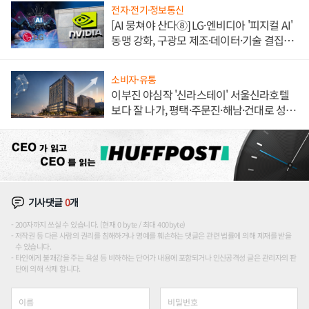
전자·전기·정보통신
[AI 뭉쳐야 산다⑧] LG·엔비디아 '피지컬 AI'
동맹 강화, 구광모 제조·데이터·기술 결집
해 종합 로보틱스 기업으로
소비자·유통
이부진 야심작 '신라스테이' 서울신라호텔
보다 잘 나가, 평택·주문진·해남·건대로 성
장판 더 넓힌다
기사댓글
0
개
200자까지 쓰실 수 있습니다. (현재 0 byte / 최대 400byte)
저작권 등 다른 사람의 권리를 침해하거나 명예를 훼손하는 댓글은 관련 법률에 의해 제재를 받을
수 있습니다.
타인에게 불쾌감을 주는 욕설 등 비하하는 단어가 내용에 포함되거나 인신공격성 글은 관리자의 판
단에 의해 삭제 합니다.