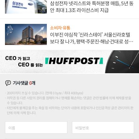
삼성전자 넷리스트와 특허분쟁 매듭, 5년 동
안 최대 1.3조 라이선스비 지급
소비자·유통
이부진 야심작 '신라스테이' 서울신라호텔
보다 잘 나가, 평택·주문진·해남·건대로 성
장판 더 넓힌다
기사댓글
0
개
200자까지 쓰실 수 있습니다. (현재 0 byte / 최대 400byte)
저작권 등 다른 사람의 권리를 침해하거나 명예를 훼손하는 댓글은 관련 법률에 의해 제재를 받을
수 있습니다.
타인에게 불쾌감을 주는 욕설 등 비하하는 단어가 내용에 포함되거나 인신공격성 글은 관리자의 판
단에 의해 삭제 합니다.