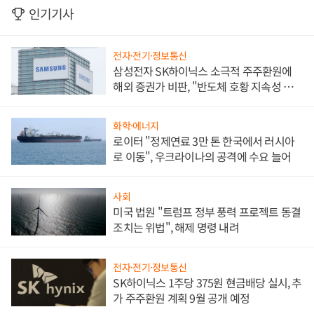
인기기사
전자·전기·정보통신
삼성전자 SK하이닉스 소극적 주주환원에
해외 증권가 비판, "반도체 호황 지속성 의
문"
화학·에너지
로이터 "정제연료 3만 톤 한국에서 러시아
로 이동", 우크라이나의 공격에 수요 늘어
사회
미국 법원 "트럼프 정부 풍력 프로젝트 동결
조치는 위법", 해제 명령 내려
전자·전기·정보통신
SK하이닉스 1주당 375원 현금배당 실시, 추
가 주주환원 계획 9월 공개 예정