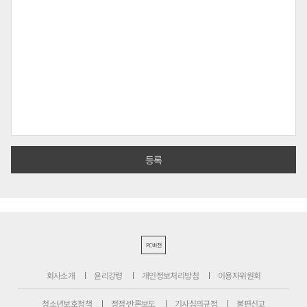
PC버전
회사소개
윤리강령
개인정보처리방침
이용자위원회
청소년보호정책
정정·반론보도
기사심의규정
불편신고