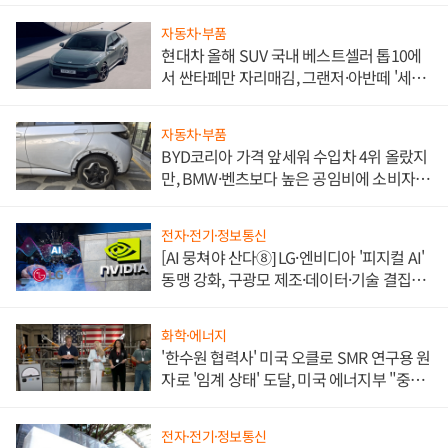
자동차·부품
현대차 올해 SUV 국내 베스트셀러 톱10에
서 싼타페만 자리매김, 그랜저·아반떼 '세단
쌍끌이'로 내수 방어
자동차·부품
BYD코리아 가격 앞세워 수입차 4위 올랐지
만, BMW·벤츠보다 높은 공임비에 소비자
불만 폭발
전자·전기·정보통신
[AI 뭉쳐야 산다⑧] LG·엔비디아 '피지컬 AI'
동맹 강화, 구광모 제조·데이터·기술 결집
해 종합 로보틱스 기업으로
화학·에너지
'한수원 협력사' 미국 오클로 SMR 연구용 원
자로 '임계 상태' 도달, 미국 에너지부 "중요
한 이정표"
전자·전기·정보통신