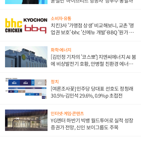
윤철민 '하이브리드 항공사' 승부수 통할까
소비자·유통
치킨3사 '가맹점 상생' 비교해보니, 교촌 '영
업권 보호'·bhc '신메뉴 개발'·BBQ '원가 부
담'
화학·에너지
[김민정 기자의 '코스뽀'] 지엔씨에너지 AI 붐
에 비상발전기 호황, 안병철 친환경 에너지
발전전문기업 향한다
정치
[여론조사꽃] 민주당 당대표 선호도 정청래
30.5%·김민석 29.6%, 0.9%p 초접전
인터넷·게임·콘텐츠
YG엔터 하반기 빅뱅 월드투어로 실적 성장
증권가 전망, 신인 보이그룹도 주목