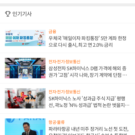
인기기사
금융
우체국 '매일이자 파킹통장' 5만 계좌 한정
으로 다시 출시, 최고 연 2.0% 금리
전자·전기·정보통신
삼성전자 SK하이닉스 D램 가격에 해외 증
권가 '고점' 시각 나와, 장기 계약에 단점 부
각
전자·전기·정보통신
SK하이닉스 노사 '성과급 주식 지급' 평행
선, 곽노정 'N% 성과급' 법적 논란 벗을지 주
목
항공·물류
파라타항공 내년 미주 장거리 노선 첫 도전,