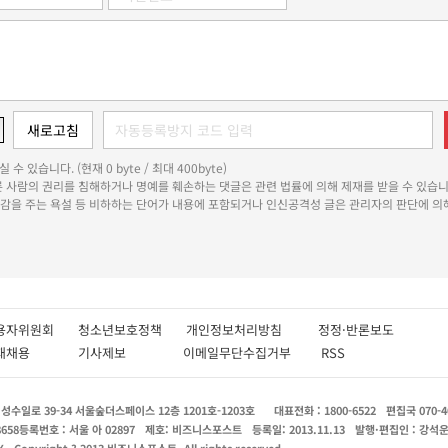
 수 있습니다. (현재 0 byte / 최대 400byte)
다른 사람의 권리를 침해하거나 명예를 훼손하는 댓글은 관련 법률에 의해 제재를 받을 수 있습니
쾌감을 주는 욕설 등 비하하는 단어가 내용에 포함되거나 인신공격성 글은 관리자의 판단에 의해
용자위원회
청소년보호정책
개인정보처리방침
정정·반론보도
인재채용
기사제보
이메일무단수집거부
RSS
수일로 39-34 서울숲더스페이스 12층 1201호-1203호
대표전화 : 1800-6522
편집국 070-4
8658
등록번호 : 서울 아 02897
제호: 비즈니스포스트
등록일: 2013.11.13
발행·편집인 : 강석
X
Copyright ? 2013 비즈니스포스트. All rights reserved.