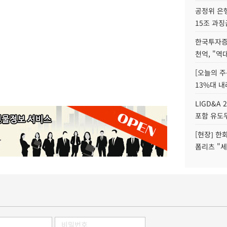
공정위 은행
15조 과징
한국투자증
천억, "역
[오늘의 주
13%대 내
LIGD&A 
포함 유도무
[현장] 한
폼리츠 "세