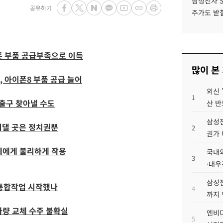
삼성전자 
공유하기
주가도 받칠
폰 부품 공급부족으로 이득
많이 본
, 아이폰8 부품 공급 늘어
외신 
1
탈출구 찾아낼 수도
산 반
삼성전
기댈 곳은 정치권뿐
2
권가 
혜에게 불리하게 작용
국내외
3
·대우
삼성전
통합작업 시작했나
4
까지
차량 교체 수주 불확실
엔비디
5