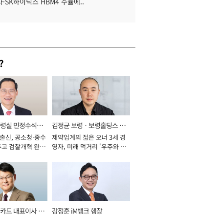
·SK하이닉스 HBM4 수율에..
?
통령실 민정수석비
김정균 보령ㆍ보령홀딩스 대
 출신, 공소청·중수
제약업계의 젊은 오너 3세 경
표이사 사장
두고 검찰개혁 완수
영자, 미래 먹거리 '우주와 헬
년]
스케어' 공들여 [2026년]
카드 대표이사 사
강정훈 iM뱅크 행장