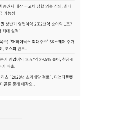
 증권사 대상 국고채 담합 의혹 심의, 최대
금 가능성
권 상반기 영업이익 2조2천억 순이익 1조7
대 최대 실적"
목주] 'SK하이닉스 최대주주' SK스퀘어 주가
려, 코스피 반도..
2분기 영업이익 1057억 29.5% 늘어, 천궁-II
기 매출..
화리츠 "2028년 초과배당 검토", 디앤디플랫
미콜론 문래 매각으..