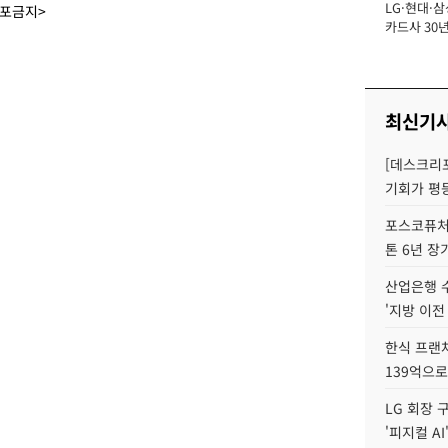
LG·현대·삼
장
배포금지>
카드사 30년
뢰 회복에 
제재 '부담' 
최신기
[데스크리포
기회가 평
포스코퓨처엠
톤 6년 장
산업은행 
'지방 이전
한식 프랜
139억으로
LG 회장 
'피지컬 AI