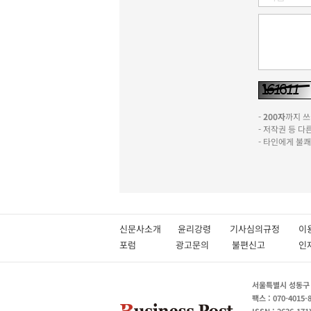
-
200자
까지 쓰실
- 저작권 등 
- 타인에게 불
신문사소개
윤리강령
기사심의규정
이
포럼
광고문의
불편신고
서울특별시 성동구 성
팩스 : 070-4015-
ISSN : 2636-171