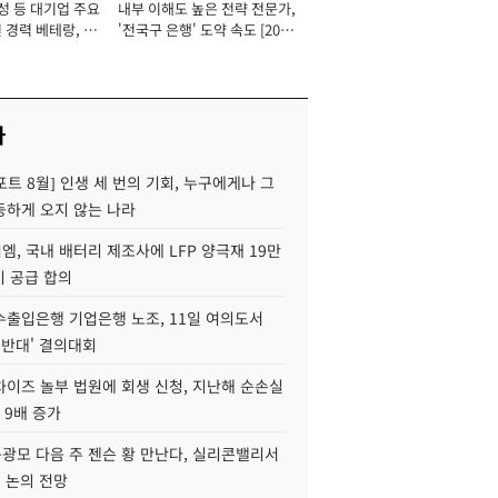
성 등 대기업 주요
내부 이해도 높은 전략 전문가,
 경력 베테랑, 신
'전국구 은행' 도약 속도 [2026
'초집중' 영업정지
년]
[2026년]
사
트 8월] 인생 세 번의 기회, 누구에게나 그
등하게 오지 않는 나라
, 국내 배터리 제조사에 LFP 양극재 19만
기 공급 합의
수출입은행 기업은행 노조, 11일 여의도서
 반대' 결의대회
차이즈 놀부 법원에 회생 신청, 지난해 순손실
 9배 증가
구광모 다음 주 젠슨 황 만난다, 실리콘밸리서
' 논의 전망