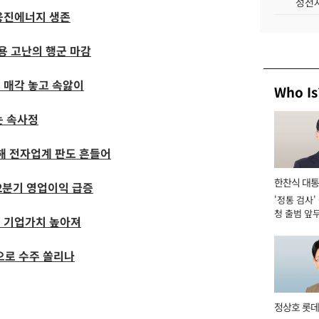
성전자
웅진에너지 생존
용 고난의 행군 마감
 매각 놓고 속앓이
Who Is
는 속사정
해 전자업계 판도 흔들어
한찬식 대
2분기 영업이익 급증
'정통 검사'
서관
청 출범 앞
면 기업가치 높아져
맡아 [2026
로 수주 쏠리나
정상호 롯데