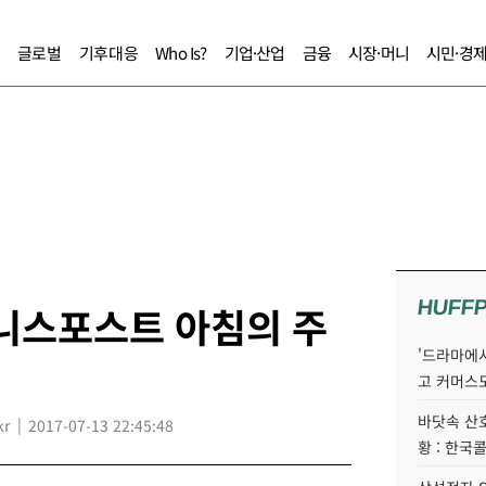
글로벌
기후대응
Who Is?
기업·산업
금융
시장·머니
시민·경
HUFF
즈니스포스트 아침의 주
'드라마에서
고 커머스
바닷속 산
kr
2017-07-13 22:45:48
황 : 한국