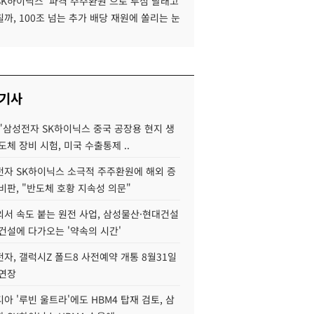
SK하이닉스 '파격 주주환원'으로 투심 달래고
까, 100조 넘는 추가 배당 재원에 쏠리는 눈
 기사
"삼성전자 SK하이닉스 중국 공장용 현지 생
도체 장비 시험, 미국 수출통제 ..
자 SK하이닉스 소극적 주주환원에 해외 증
비판, "반도체 호황 지속성 의문"
서 속도 붙는 원전 사업, 삼성물산·현대건설
건설에 다가오는 '약속의 시간'
자, 갤럭시Z 폴드8 사전예약 개통 8월31일
 연장
아 '루빈 울트라'에도 HBM4 탑재 검토, 삼