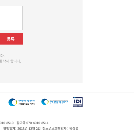
등록
다.
 삭제 합니다.
010-8510
광고국 070-4010-8511
운
발행일자: 2013년 12월 2일
청소년보호책임자 : 박상유