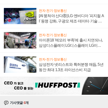
자 불만 폭발
전자·전기·정보통신
[AI 뭉쳐야 산다⑧] LG·엔비디아 '피지컬 A
I' 동맹 강화, 구광모 제조·데이터·기술 결
집해 종합 로보틱스 기업으로
전자·전기·정보통신
아이폰18 '메모리 부족'에 출시 지연되나,
삼성디스플레이 LG디스플레이 LG이노
텍 '탈애플' 수익 다각화 속도
전자·전기·정보통신
삼성전자 넷리스트와 특허분쟁 매듭, 5년
동안 최대 1.3조 라이선스비 지급
기사댓글
0
개