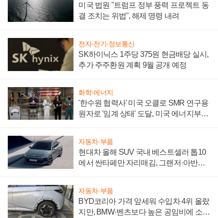
미국 법원 "트럼프 정부 풍력 프로젝트 동
결 조치는 위법", 해제 명령 내려
전자·전기·정보통신
SK하이닉스 1주당 375원 현금배당 실시,
추가 주주환원 계획 9월 공개 예정
화학·에너지
'한수원 협력사' 미국 오클로 SMR 연구용
원자로 '임계 상태' 도달, 미국 에너지부
"중요한 이정표"
자동차·부품
현대차 올해 SUV 국내 베스트셀러 톱10
에서 싼타페만 자리매김, 그랜저·아반떼
'세단 쌍끌이'로 내수 방어
자동차·부품
BYD코리아 가격 앞세워 수입차 4위 올랐
지만, BMW·벤츠보다 높은 공임비에 소비