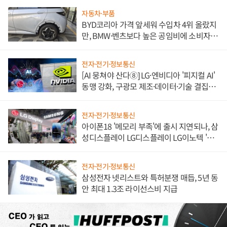
자동차·부품
BYD코리아 가격 앞세워 수입차 4위 올랐지
만, BMW·벤츠보다 높은 공임비에 소비자
불만 폭발
전자·전기·정보통신
[AI 뭉쳐야 산다⑧] LG·엔비디아 '피지컬 AI'
동맹 강화, 구광모 제조·데이터·기술 결집
해 종합 로보틱스 기업으로
전자·전기·정보통신
아이폰18 '메모리 부족'에 출시 지연되나, 삼
성디스플레이 LG디스플레이 LG이노텍 '탈
애플' 수익 다각화 속도
전자·전기·정보통신
삼성전자 넷리스트와 특허분쟁 매듭, 5년 동
안 최대 1.3조 라이선스비 지급