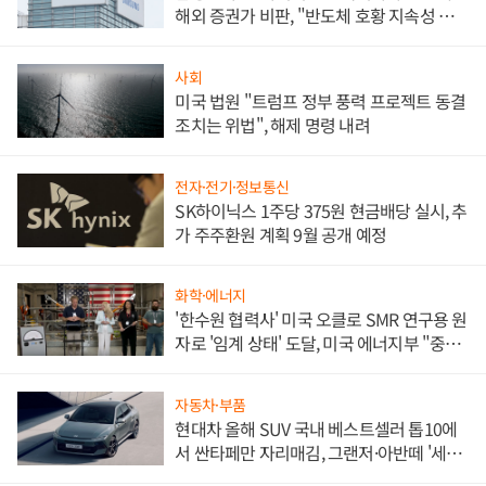
해외 증권가 비판, "반도체 호황 지속성 의
문"
사회
미국 법원 "트럼프 정부 풍력 프로젝트 동결
조치는 위법", 해제 명령 내려
전자·전기·정보통신
SK하이닉스 1주당 375원 현금배당 실시, 추
가 주주환원 계획 9월 공개 예정
화학·에너지
'한수원 협력사' 미국 오클로 SMR 연구용 원
자로 '임계 상태' 도달, 미국 에너지부 "중요
한 이정표"
자동차·부품
현대차 올해 SUV 국내 베스트셀러 톱10에
서 싼타페만 자리매김, 그랜저·아반떼 '세단
쌍끌이'로 내수 방어