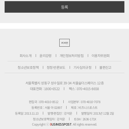
PC버전
회사소개
윤리강령
개인정보처리방침
이용자위원회
청소년보호정책
정정·반론보도
기사심의규정
불편신고
서울특별시 성동구 성수일로 39-34 서울숲더스페이스 12층
대표전화 : 1800-6522
팩스 : 070-4015-8658
편집국 : 070-4010-8512
사업본부 : 070-4010-7078
등록번호 : 서울 아 02897
제호 : 비즈니스포스트
등록일: 2013.11.13
발행·편집인 : 강석운
발행일자: 2013년 12월 2일
청소년보호책임자 : 강석운
ISSN : 2636-171X
Copyright ⓒ
B
USINESSPOST
. All rights reserved.