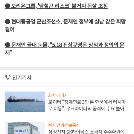
● 오리온그룹, '담철곤 리스크' 불거져 몸살 조짐
● 현대중공업 군산조선소, 문재인 정부에 실낱 같은 희망
걸어
● 문재인 끝내 눈물, “5.18 진상규명은 상식과 정의의 문
제”
인기기사
화학·에너지
로이터 "정제연료 3만 톤 한국에서 러시아
로 이동", 우크라이나의 공격에 수요 늘어
전자·전기·정보통신
삼성전자 SK하이닉스 소극적 주주환원에