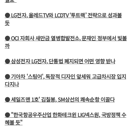
● LG전자, 올레드TV와 LCDTV ‘투트랙’ 전략으로 성과볼
듯
● OCI 자회사 새만금 열병합발전소, 문재인 정부에서 빛볼
까
● 삼성전자 LG전자, 단통법 폐지되면 어떤 영향 받나
● 기아차 '스팅어', 독창적 디자인 앞세워 고급차시장 입지
다지나
● 세일즈맨 1호' 김칠봉, SM상선의 쾌속순항 이끌다
● "한국항공우주산업 한화테크윈 LIG넥스원, 국방정책 수
혜볼 듯"