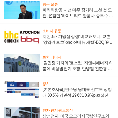
항공·물류
파라타항공 내년 미주 장거리 노선 첫 도
전, 윤철민 '하이브리드 항공사' 승부수 통
할까
소비자·유통
치킨3사 '가맹점 상생' 비교해보니, 교촌
'영업권 보호'·bhc '신메뉴 개발'·BBQ '원가
부담'
화학·에너지
[김민정 기자의 '코스뽀'] 지엔씨에너지 AI
붐에 비상발전기 호황, 안병철 친환경 에
너지 발전전문기업 향한다
정치
[여론조사꽃] 민주당 당대표 선호도 정청
래 30.5%·김민석 29.6%, 0.9%p 초접전
전자·전기·정보통신
삼성전자, 미국 오크리지국립연구소와