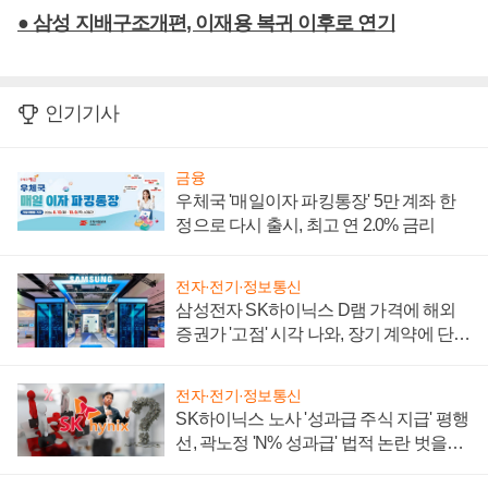
● 삼성 지배구조개편, 이재용 복귀 이후로 연기
인기기사
금융
우체국 '매일이자 파킹통장' 5만 계좌 한
정으로 다시 출시, 최고 연 2.0% 금리
전자·전기·정보통신
삼성전자 SK하이닉스 D램 가격에 해외
증권가 '고점' 시각 나와, 장기 계약에 단점
부각
전자·전기·정보통신
SK하이닉스 노사 '성과급 주식 지급' 평행
선, 곽노정 'N% 성과급' 법적 논란 벗을지
주목