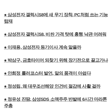
● 삼성전자 갤럭시S8에 새 무기 장착, PC처럼 쓰는 기능
탑재
● 삼성전자 갤럭시S8, 비싼 가격 탓에 흥행 낙관 어려워
● 이재용, 삼성전자 등기이사 계속 맡을까
● 박삼구, 금호타이어 되찾기 위해 장기전으로 끌고가나
● 안희정 롤러코스터 발언, 말의 품격이 아쉽다
● 정성립, 왜 대우조선해양 인건비 절감에 사활 걸까
● 정유성 진땀, 삼성SDS 소액주주 반발에 6시간 마라톤
주총