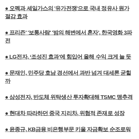
● 오펙과 셰일가스의 '유가전쟁'으로 국내 정유사 원가
절감 효과
● 프리즌' '보통사람' '밤의 해변에서 혼자', 한국영화 3파
전
● LG전자, ‘조성진 효과'에 힘입어 올해 수익 크게 늘 듯
● 문재인, 민주당 호남 경선에서 과반 넘겨 대세론 굳힐
까
● 삼성전자, 반도체 위탁생산 투자확대해 TSMC 맹추격
● 현대차 따라하던 중국 지리차, 위협적 존재로 성장
● 윤종규, KB금융 비은행부문 키울 자금확보 순조로워