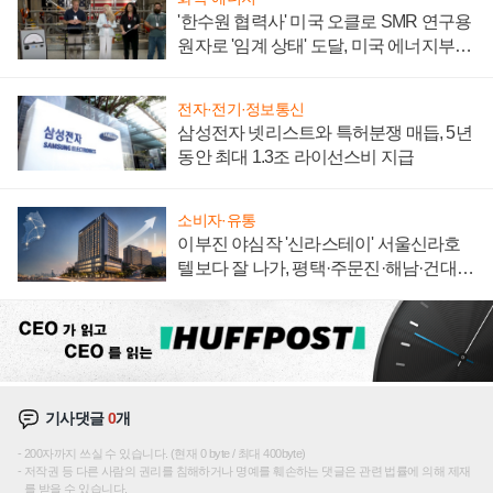
'한수원 협력사' 미국 오클로 SMR 연구용
원자로 '임계 상태' 도달, 미국 에너지부
"중요한 이정표"
전자·전기·정보통신
삼성전자 넷리스트와 특허분쟁 매듭, 5년
동안 최대 1.3조 라이선스비 지급
소비자·유통
이부진 야심작 '신라스테이' 서울신라호
텔보다 잘 나가, 평택·주문진·해남·건대로
성장판 더 넓힌다
기사댓글
0
개
200자까지 쓰실 수 있습니다. (현재 0 byte / 최대 400byte)
저작권 등 다른 사람의 권리를 침해하거나 명예를 훼손하는 댓글은 관련 법률에 의해 제재
를 받을 수 있습니다.