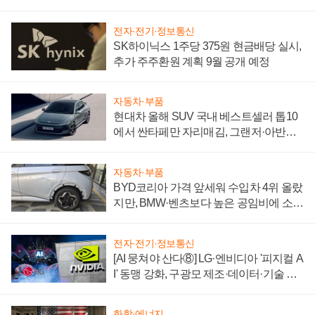
전자·전기·정보통신
SK하이닉스 1주당 375원 현금배당 실시,
추가 주주환원 계획 9월 공개 예정
자동차·부품
현대차 올해 SUV 국내 베스트셀러 톱10
에서 싼타페만 자리매김, 그랜저·아반떼
'세단 쌍끌이'로 내수 방어
자동차·부품
BYD코리아 가격 앞세워 수입차 4위 올랐
지만, BMW·벤츠보다 높은 공임비에 소비
자 불만 폭발
전자·전기·정보통신
[AI 뭉쳐야 산다⑧] LG·엔비디아 '피지컬 A
I' 동맹 강화, 구광모 제조·데이터·기술 결
집해 종합 로보틱스 기업으로
화학·에너지