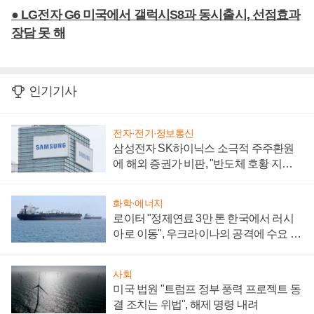
● LG전자 G6 미국에서 갤럭시S8과 동시출시, 선점효과
장담 못 해
인기기사
전자·전기·정보통신
삼성전자 SK하이닉스 소극적 주주환원
에 해외 증권가 비판, "반도체 호황 지속
성 의문"
화학·에너지
로이터 "정제연료 3만 톤 한국에서 러시
아로 이동", 우크라이나의 공격에 수요 늘
어
사회
미국 법원 "트럼프 정부 풍력 프로젝트 동
결 조치는 위법", 해제 명령 내려