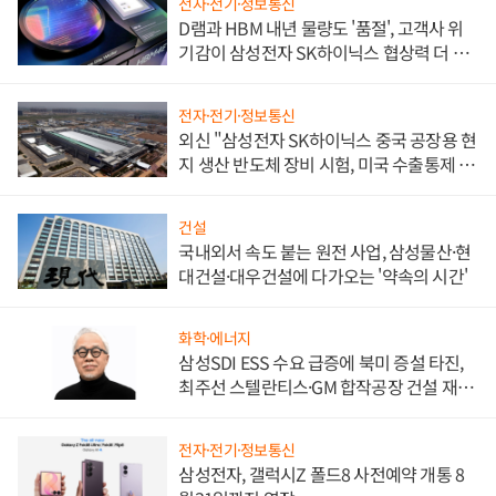
전자·전기·정보통신
D램과 HBM 내년 물량도 '품절', 고객사 위
기감이 삼성전자 SK하이닉스 협상력 더 키
워
전자·전기·정보통신
외신 "삼성전자 SK하이닉스 중국 공장용 현
지 생산 반도체 장비 시험, 미국 수출통제 대
비"
건설
국내외서 속도 붙는 원전 사업, 삼성물산·현
대건설·대우건설에 다가오는 '약속의 시간'
화학·에너지
삼성SDI ESS 수요 급증에 북미 증설 타진,
최주선 스텔란티스·GM 합작공장 건설 재추
진하나
전자·전기·정보통신
삼성전자, 갤럭시Z 폴드8 사전예약 개통 8