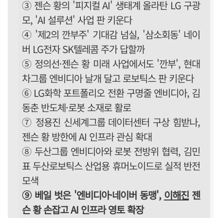
③ 젠슨 황의 '피지컬 AI' 생태계 올라탄 LG 구광
모, 'AI 설루션' 사업 판 키운다
④ '제2의 깐부주' 기대감 넘실, '삼소회동' 네이
버 LG전자 SK텔레콤 주가 답할까
⑤ 정의선·젠슨 황 미래 사업에서도 '깐부', 현대
차그룹 엔비디아 날개 달고 로보틱스 판 키운다
⑥ LG화학 포트폴리오 전환 구명줄 엔비디아, 김
동춘 반도체·로봇 소재로 활로
⑦ 정용진 신세계그룹 데이터센터 구상 힘받나,
젠슨 황 방한에 AI 인프라 관심 확대
⑧ 두산그룹 엔비디아와 로봇 전방위 협력, 김민
표 두산로보틱스 산업용 휴머노이드로 실적 반전
모색
⑨ 베일 벗은 '엔비디아·네이버 동맹',
이해진
젠
슨 황 손잡고 AI 인프라 영토 확장