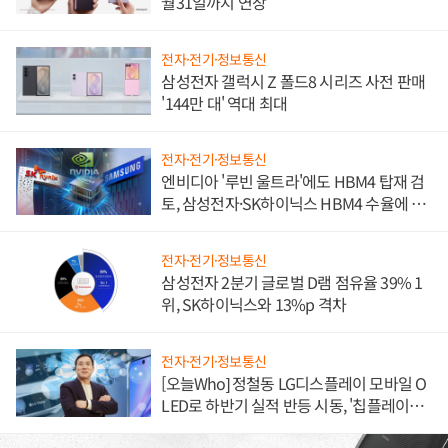
월31일까지 연장
전자·전기·정보통신
삼성전자 갤럭시 Z 폴드8 시리즈 사전 판매
'144만 대' 역대 최대
전자·전기·정보통신
엔비디아 '루빈 울트라'에도 HBM4 탑재 검
토, 삼성전자·SK하이닉스 HBM4 수율에 주
도권 갈린다
전자·전기·정보통신
삼성전자 2분기 글로벌 D램 점유율 39% 1
위, SK하이닉스와 13%p 격차
전자·전기·정보통신
[오늘Who] 정철동 LG디스플레이 모바일 O
LED로 하반기 실적 반등 시동, '칩플레이
션'에 가격 인하 압박은 부담