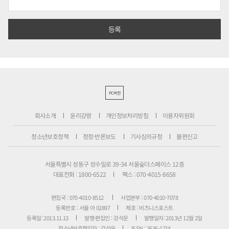
PC버전
회사소개
윤리강령
개인정보처리방침
이용자위원회
청소년보호정책
정정·반론보도
기사심의규정
불편신고
서울특별시 성동구 성수일로 39-34 서울숲더스페이스 12층
대표전화 : 1800-6522
팩스 : 070-4015-8658
편집국 : 070-4010-8512
사업본부 : 070-4010-7078
등록번호 : 서울 아 02897
제호 : 비즈니스포스트
등록일: 2013.11.13
발행·편집인 : 강석운
발행일자: 2013년 12월 2일
청소년보호책임자 : 강석운
ISSN : 2636-171X