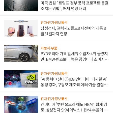
미국 법원 "트럼프 정부 풍력 프로젝트 동결
조치는 위법", 해제 명령 내려
전자·전기·정보통신
삼성전자, 갤럭시Z 폴드8 사전예약 개통 8
월31일까지 연장
자동차·부품
BYD코리아 가격 앞세워 수입차 4위 올랐지
만, BMW·벤츠보다 높은 공임비에 소비자
불만 폭발
전자·전기·정보통신
[AI 뭉쳐야 산다⑧] LG·엔비디아 '피지컬 AI'
동맹 강화, 구광모 제조·데이터·기술 결집
해 종합 로보틱스 기업으로
전자·전기·정보통신
엔비디아 '루빈 울트라'에도 HBM4 탑재 검
토, 삼성전자·SK하이닉스 HBM4 수율에 주