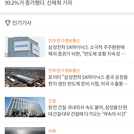
99.2%가 증가했다. 신재희 기자
인기기사
전자·전기·정보통신
삼성전자 SK하이닉스 소극적 주주환원에
해외 증권가 비판, "반도체 호황 지속성 의
문"
전자·전기·정보통신
로이터 "삼성전자 SK하이닉스 중국 공장용
현지 생산 반도체 장비 시험, 미국 수출통제
대비"
건설
원전 건설 국내외서 속도 붙어, 삼성물산·현
대건설·대우건설에 다가오는 '약속의 시간'
사회