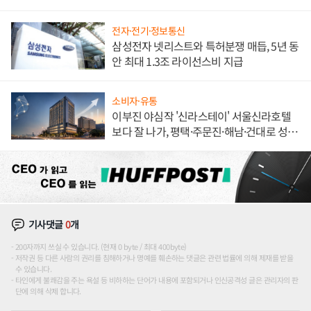
도권 갈린다
전자·전기·정보통신
삼성전자 넷리스트와 특허분쟁 매듭, 5년 동
안 최대 1.3조 라이선스비 지급
소비자·유통
이부진 야심작 '신라스테이' 서울신라호텔
보다 잘 나가, 평택·주문진·해남·건대로 성
장판 더 넓힌다
기사댓글
0
개
200자까지 쓰실 수 있습니다. (현재 0 byte / 최대 400byte)
저작권 등 다른 사람의 권리를 침해하거나 명예를 훼손하는 댓글은 관련 법률에 의해 제재를 받을
수 있습니다.
타인에게 불쾌감을 주는 욕설 등 비하하는 단어가 내용에 포함되거나 인신공격성 글은 관리자의 판
단에 의해 삭제 합니다.