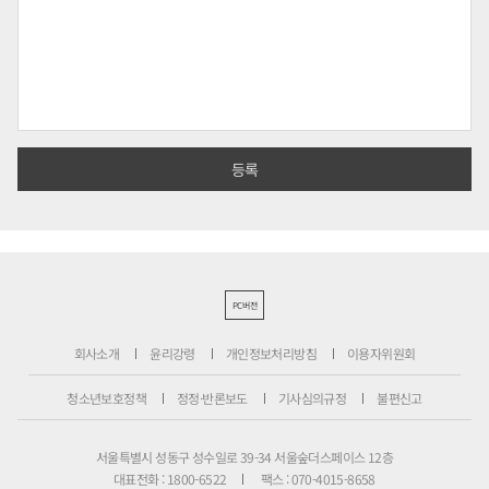
PC버전
회사소개
윤리강령
개인정보처리방침
이용자위원회
청소년보호정책
정정·반론보도
기사심의규정
불편신고
서울특별시 성동구 성수일로 39-34 서울숲더스페이스 12층
대표전화 : 1800-6522
팩스 : 070-4015-8658