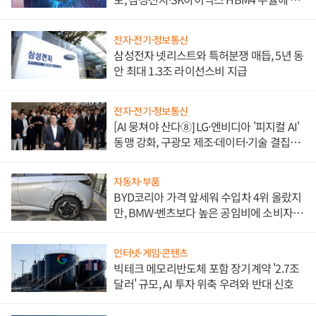
도권 갈린다
전자·전기·정보통신
삼성전자 넷리스트와 특허분쟁 매듭, 5년 동
안 최대 1.3조 라이선스비 지급
전자·전기·정보통신
[AI 뭉쳐야 산다⑧] LG·엔비디아 '피지컬 AI'
동맹 강화, 구광모 제조·데이터·기술 결집
해 종합 로보틱스 기업으로
자동차·부품
BYD코리아 가격 앞세워 수입차 4위 올랐지
만, BMW·벤츠보다 높은 공임비에 소비자
불만 폭발
인터넷·게임·콘텐츠
빅테크 메모리반도체 포함 장기계약 '2.7조
달러' 규모, AI 투자 위축 우려와 반대 신호