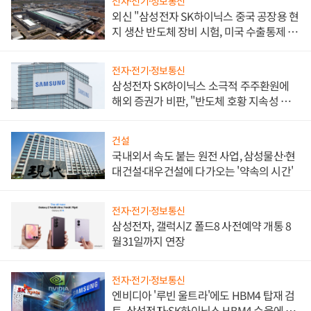
전자·전기·정보통신
외신 "삼성전자 SK하이닉스 중국 공장용 현
지 생산 반도체 장비 시험, 미국 수출통제 대
비"
전자·전기·정보통신
삼성전자 SK하이닉스 소극적 주주환원에
해외 증권가 비판, "반도체 호황 지속성 의
문"
건설
국내외서 속도 붙는 원전 사업, 삼성물산·현
대건설·대우건설에 다가오는 '약속의 시간'
전자·전기·정보통신
삼성전자, 갤럭시Z 폴드8 사전예약 개통 8
월31일까지 연장
전자·전기·정보통신
엔비디아 '루빈 울트라'에도 HBM4 탑재 검
토, 삼성전자·SK하이닉스 HBM4 수율에 주