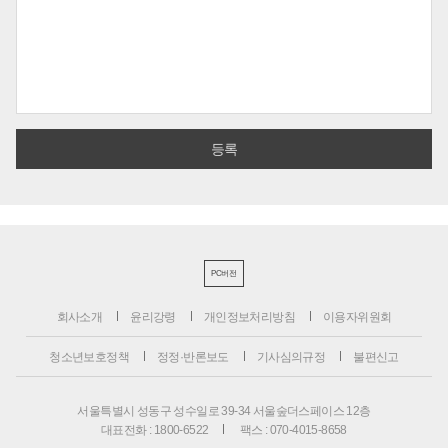
PC버전
회사소개
윤리강령
개인정보처리방침
이용자위원회
청소년보호정책
정정·반론보도
기사심의규정
불편신고
서울특별시 성동구 성수일로 39-34 서울숲더스페이스 12층
대표전화 : 1800-6522
팩스 : 070-4015-8658