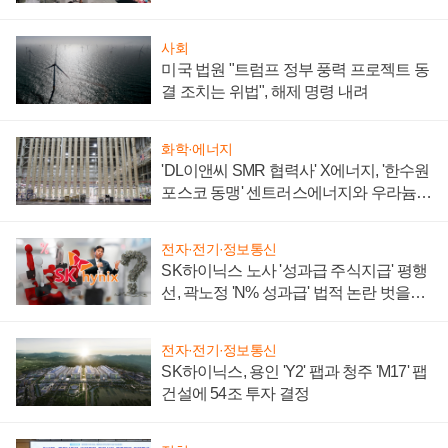
텍 '탈애플' 수익 다각화 속도
사회
미국 법원 "트럼프 정부 풍력 프로젝트 동
결 조치는 위법", 해제 명령 내려
화학·에너지
'DL이앤씨 SMR 협력사' X에너지, '한수원
포스코 동맹' 센트러스에너지와 우라늄
계약 체결
전자·전기·정보통신
SK하이닉스 노사 '성과급 주식지급' 평행
선, 곽노정 'N% 성과급' 법적 논란 벗을지
주목
전자·전기·정보통신
SK하이닉스, 용인 'Y2' 팹과 청주 'M17' 팹
건설에 54조 투자 결정