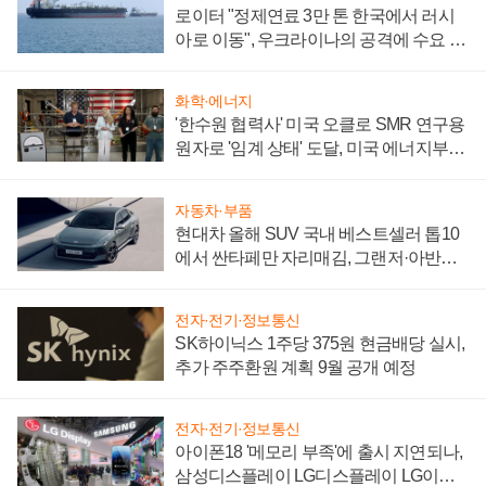
로이터 "정제연료 3만 톤 한국에서 러시
아로 이동", 우크라이나의 공격에 수요 늘
어
화학·에너지
'한수원 협력사' 미국 오클로 SMR 연구용
원자로 '임계 상태' 도달, 미국 에너지부
"중요한 이정표"
자동차·부품
현대차 올해 SUV 국내 베스트셀러 톱10
에서 싼타페만 자리매김, 그랜저·아반떼
'세단 쌍끌이'로 내수 방어
전자·전기·정보통신
SK하이닉스 1주당 375원 현금배당 실시,
추가 주주환원 계획 9월 공개 예정
전자·전기·정보통신
아이폰18 '메모리 부족'에 출시 지연되나,
삼성디스플레이 LG디스플레이 LG이노