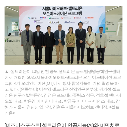
▲ 셀트리온이 10일 인천 송도 셀트리온 글로벌생명공학연구센터
에서 개최한 '2026 서울바이오허브-셀트리온 오픈 이노베이션 프로
그램' 4기 오리엔테이션(OT)에서 행사 참석자들이 기념 촬영을 하
고 있다. (왼쪽부터) 이수영 셀트리온 신약연구본부장, 권기성 셀트
리온 연구개발부문장, 김정은 포도테라퓨틱스 상무, 정호섭 엔바이
오셀 대표, 박은영 에이인비 대표, 박금규 이미타사이언스 대표, 강
해라 서울시 첨단산업과장, 김현우 서울바이오허브 센터장. <셀트
리온>
[비즈니스포스트] 셀트리온이 인공지능(AI)와 비만치료