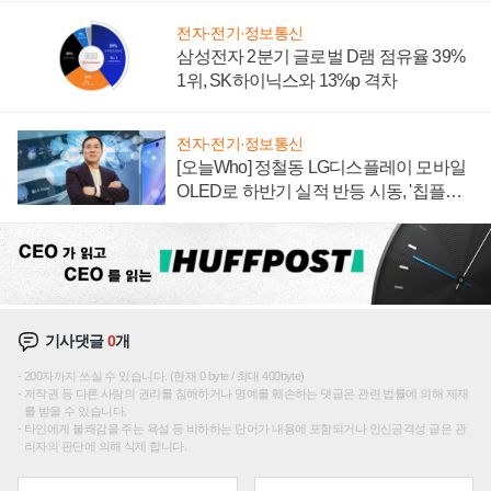
전자·전기·정보통신
삼성전자 2분기 글로벌 D램 점유율 39%
1위, SK하이닉스와 13%p 격차
전자·전기·정보통신
[오늘Who] 정철동 LG디스플레이 모바일
OLED로 하반기 실적 반등 시동, '칩플레
이션'에 가격 인하 압박은 부담
기사댓글
0
개
200자까지 쓰실 수 있습니다. (현재 0 byte / 최대 400byte)
저작권 등 다른 사람의 권리를 침해하거나 명예를 훼손하는 댓글은 관련 법률에 의해 제재
를 받을 수 있습니다.
타인에게 불쾌감을 주는 욕설 등 비하하는 단어가 내용에 포함되거나 인신공격성 글은 관
리자의 판단에 의해 삭제 합니다.