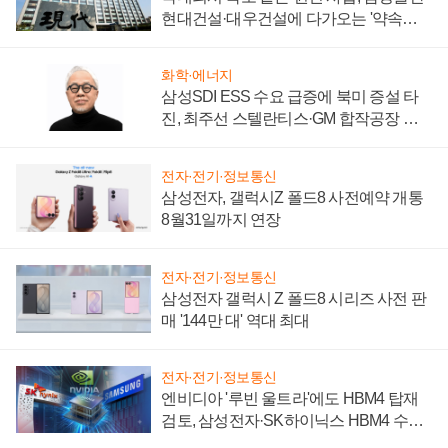
현대건설·대우건설에 다가오는 '약속의
시간'
화학·에너지
삼성SDI ESS 수요 급증에 북미 증설 타
진, 최주선 스텔란티스·GM 합작공장 건
설 재추진하나
전자·전기·정보통신
삼성전자, 갤럭시Z 폴드8 사전예약 개통
8월31일까지 연장
전자·전기·정보통신
삼성전자 갤럭시 Z 폴드8 시리즈 사전 판
매 '144만 대' 역대 최대
전자·전기·정보통신
엔비디아 '루빈 울트라'에도 HBM4 탑재
검토, 삼성전자·SK하이닉스 HBM4 수율
에 주도권 갈린다