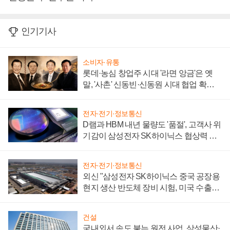
인기기사
소비자·유통
롯데·농심 창업주 시대 '라면 앙금'은 옛
말, '사촌' 신동빈·신동원 시대 협업 확대
일로
전자·전기·정보통신
D램과 HBM 내년 물량도 '품절', 고객사 위
기감이 삼성전자 SK하이닉스 협상력 더
키워
전자·전기·정보통신
외신 "삼성전자 SK하이닉스 중국 공장용
현지 생산 반도체 장비 시험, 미국 수출통
제 대비"
건설
국내외서 속도 붙는 원전 사업, 삼성물산·