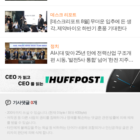
데스크 리포트
[데스크리포트 8월] 무더운 입추에 든 생
각, 제약바이오 하반기 훈풍 기대한다
정치
AI시대 맞아 25년 만에 전력산업 구조개
편 시동, '발전5사 통합' 넘어 '한전 지주사'
재편론도
기사댓글
0
개
200자까지 쓰실 수 있습니다. (현재 0 byte / 최대 400byte)
저작권 등 다른 사람의 권리를 침해하거나 명예를 훼손하는 댓글은 관련 법률에 의해 제재
를 받을 수 있습니다.
타인에게 불쾌감을 주는 욕설 등 비하하는 단어가 내용에 포함되거나 인신공격성 글은 관
리자의 판단에 의해 삭제 합니다.