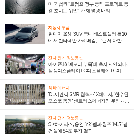
미국 법원 "트럼프 정부 풍력 프로젝트 동
결 조치는 위법", 해제 명령 내려
자동차·부품
현대차 올해 SUV 국내 베스트셀러 톱10
에서 싼타페만 자리매김, 그랜저·아반떼
'세단 쌍끌이'로 내수 방어
전자·전기·정보통신
아이폰18 '메모리 부족'에 출시 지연되나,
삼성디스플레이 LG디스플레이 LG이노
텍 '탈애플' 수익 다각화 속도
화학·에너지
'DL이앤씨 SMR 협력사' X에너지, '한수원
포스코 동맹' 센트러스에너지와 우라늄
계약 체결
전자·전기·정보통신
SK하이닉스, 용인 'Y2' 팹과 청주 'M17' 팹
건설에 54조 투자 결정