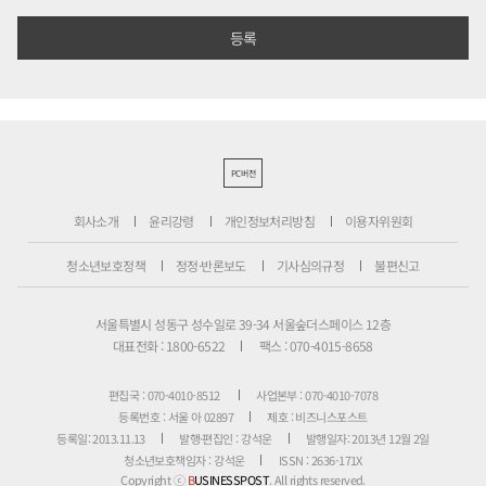
PC버전
회사소개
윤리강령
개인정보처리방침
이용자위원회
청소년보호정책
정정·반론보도
기사심의규정
불편신고
서울특별시 성동구 성수일로 39-34 서울숲더스페이스 12층
대표전화 : 1800-6522
팩스 : 070-4015-8658
편집국 : 070-4010-8512
사업본부 : 070-4010-7078
등록번호 : 서울 아 02897
제호 : 비즈니스포스트
등록일: 2013.11.13
발행·편집인 : 강석운
발행일자: 2013년 12월 2일
청소년보호책임자 : 강석운
ISSN : 2636-171X
Copyright ⓒ
B
USINESSPOST
. All rights reserved.