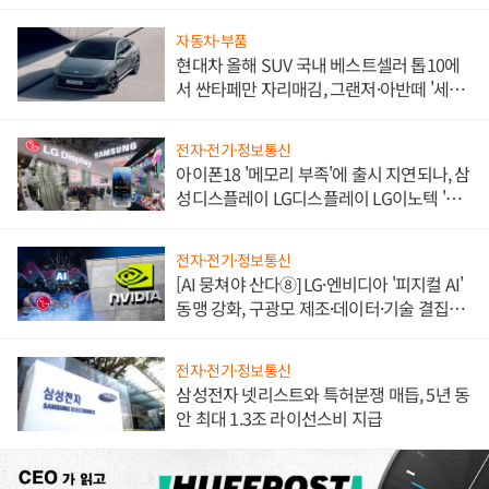
불만 폭발
자동차·부품
현대차 올해 SUV 국내 베스트셀러 톱10에
서 싼타페만 자리매김, 그랜저·아반떼 '세단
쌍끌이'로 내수 방어
전자·전기·정보통신
아이폰18 '메모리 부족'에 출시 지연되나, 삼
성디스플레이 LG디스플레이 LG이노텍 '탈
애플' 수익 다각화 속도
전자·전기·정보통신
[AI 뭉쳐야 산다⑧] LG·엔비디아 '피지컬 AI'
동맹 강화, 구광모 제조·데이터·기술 결집
해 종합 로보틱스 기업으로
전자·전기·정보통신
삼성전자 넷리스트와 특허분쟁 매듭, 5년 동
안 최대 1.3조 라이선스비 지급