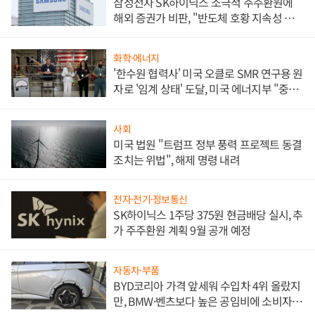
삼성전자 SK하이닉스 소극적 주주환원에
해외 증권가 비판, "반도체 호황 지속성 의
문"
화학·에너지
'한수원 협력사' 미국 오클로 SMR 연구용 원
자로 '임계 상태' 도달, 미국 에너지부 "중요
한 이정표"
사회
미국 법원 "트럼프 정부 풍력 프로젝트 동결
조치는 위법", 해제 명령 내려
전자·전기·정보통신
SK하이닉스 1주당 375원 현금배당 실시, 추
가 주주환원 계획 9월 공개 예정
자동차·부품
BYD코리아 가격 앞세워 수입차 4위 올랐지
만, BMW·벤츠보다 높은 공임비에 소비자