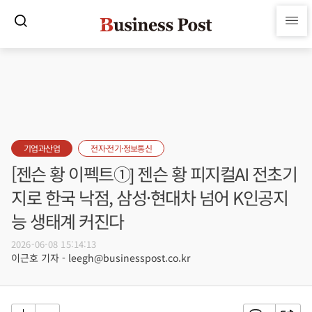
기업과산업
전자·전기·정보통신
[젠슨 황 이펙트①] 젠슨 황 피지컬AI 전초기
지로 한국 낙점, 삼성·현대차 넘어 K인공지
능 생태계 커진다
2026-06-08 15:14:13
이근호 기자 - leegh@businesspost.co.kr