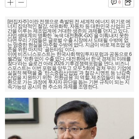
0
[편집자주] 이란 전쟁으로 촉발된 전 세계적 에너지 위기로 에
너지 집약적인 철강, 석유화학, 자동차 등 대한민국 산업의 근
간을 이루는 제조업계에 거대한 생존의 과제를 던지고 있다.
산업 생태계의 명확한 `녹색 대전환(K-GX)`을 이뤄내지 못한
다면 우리 기업들은 글로벌 수출 시장에서 도태될 수밖에 없
는 엄중한 현실을 마주할 수밖에 없다. 지금이 바로 제조업 생
존을 위한 마지막 `골든타임`이다.
이에 비즈니스포스트는 한국사회책임투자포럼과 공동으로 6
월25일 ‘전환 없이 수출 없다, 대전환에서 한국 경제의 미래를
찾다’라는 슬로건 아래 2026 기후경쟁력포럼을 연다. 비즈니
스포스트는 이번 포럼을 앞두고 모두 5회에 걸쳐 우리 기업에
실질적 혜택을 줄 `탄소중립산업법`과 철강·시멘트 등 난감축
산업을 지원하기 위한 `전환금융`의 역할, 제조업들이 녹색전
환으로 가는 과정에 투자자 판단을 돕는 기본 규칙이 되는 지
속가능성 공시의 현 주소와 과제를 조명한다.