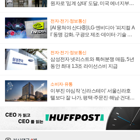
원자로 '임계 상태' 도달, 미국 에너지부
"중요한 이정표"
전자·전기·정보통신
[AI 뭉쳐야 산다⑧] LG·엔비디아 '피지컬 A
I' 동맹 강화, 구광모 제조·데이터·기술 결
집해 종합 로보틱스 기업으로
전자·전기·정보통신
삼성전자 넷리스트와 특허분쟁 매듭, 5년
동안 최대 1.3조 라이선스비 지급
소비자·유통
이부진 야심작 '신라스테이' 서울신라호
텔보다 잘 나가, 평택·주문진·해남·건대로
성장판 더 넓힌다