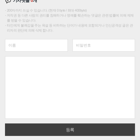
기사댓글
0
개
200자까지 쓰실 수 있습니다. (현재 0 byte / 최대 400byte)
저작권 등 다른 사람의 권리를 침해하거나 명예를 훼손하는 댓글은 관련 법률에 의해 제재
를 받을 수 있습니다.
타인에게 불쾌감을 주는 욕설 등 비하하는 단어가 내용에 포함되거나 인신공격성 글은 관
리자의 판단에 의해 삭제 합니다.