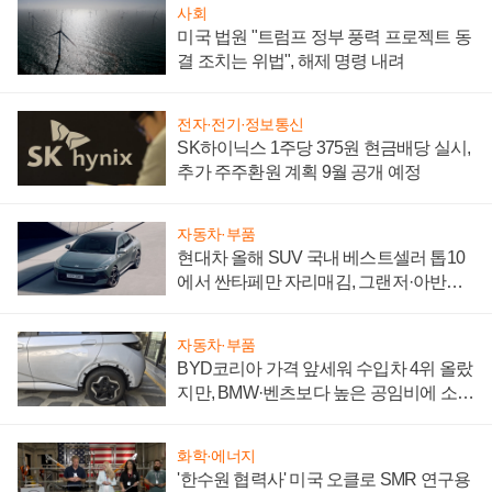
사회
미국 법원 "트럼프 정부 풍력 프로젝트 동
결 조치는 위법", 해제 명령 내려
전자·전기·정보통신
SK하이닉스 1주당 375원 현금배당 실시,
추가 주주환원 계획 9월 공개 예정
자동차·부품
현대차 올해 SUV 국내 베스트셀러 톱10
에서 싼타페만 자리매김, 그랜저·아반떼
'세단 쌍끌이'로 내수 방어
자동차·부품
BYD코리아 가격 앞세워 수입차 4위 올랐
지만, BMW·벤츠보다 높은 공임비에 소비
자 불만 폭발
화학·에너지
'한수원 협력사' 미국 오클로 SMR 연구용