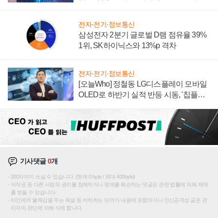
에 주도권 갈린다
전자·전기·정보통신
삼성전자 2분기 글로벌 D램 점유율 39%
1위, SK하이닉스와 13%p 격차
전자·전기·정보통신
[오늘Who] 정철동 LG디스플레이 모바일
OLED로 하반기 실적 반등 시동, '칩플레
이션'에 가격 인하 압박은 부담
기사댓글
0
개
200자까지 쓰실 수 있습니다. (현재 0 byte / 최대 400byte)
저작권 등 다른 사람의 권리를 침해하거나 명예를 훼손하는 댓글은 관련 법률에 의해 제재
를 받을 수 있습니다.
타인에게 불쾌감을 주는 욕설 등 비하하는 단어가 내용에 포함되거나 인신공격성 글은 관
리자의 판단에 의해 삭제 합니다.