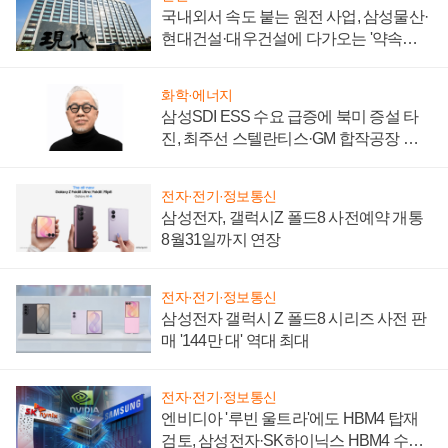
국내외서 속도 붙는 원전 사업, 삼성물산·
현대건설·대우건설에 다가오는 '약속의
시간'
화학·에너지
삼성SDI ESS 수요 급증에 북미 증설 타
진, 최주선 스텔란티스·GM 합작공장 건
설 재추진하나
전자·전기·정보통신
삼성전자, 갤럭시Z 폴드8 사전예약 개통
8월31일까지 연장
전자·전기·정보통신
삼성전자 갤럭시 Z 폴드8 시리즈 사전 판
매 '144만 대' 역대 최대
전자·전기·정보통신
엔비디아 '루빈 울트라'에도 HBM4 탑재
검토, 삼성전자·SK하이닉스 HBM4 수율