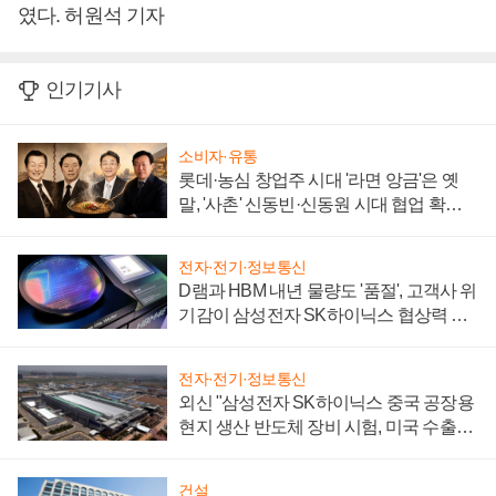
였다. 허원석 기자
인기기사
소비자·유통
롯데·농심 창업주 시대 '라면 앙금'은 옛
말, '사촌' 신동빈·신동원 시대 협업 확대
일로
전자·전기·정보통신
D램과 HBM 내년 물량도 '품절', 고객사 위
기감이 삼성전자 SK하이닉스 협상력 더
키워
전자·전기·정보통신
외신 "삼성전자 SK하이닉스 중국 공장용
현지 생산 반도체 장비 시험, 미국 수출통
제 대비"
건설