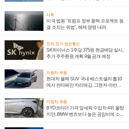
어
사회
미국 법원 "트럼프 정부 풍력 프로젝트 동
결 조치는 위법", 해제 명령 내려
전자·전기·정보통신
SK하이닉스 1주당 375원 현금배당 실시,
추가 주주환원 계획 9월 공개 예정
자동차·부품
현대차 올해 SUV 국내 베스트셀러 톱10
에서 싼타페만 자리매김, 그랜저·아반떼
'세단 쌍끌이'로 내수 방어
자동차·부품
BYD코리아 가격 앞세워 수입차 4위 올랐
지만, BMW·벤츠보다 높은 공임비에 소비
자 불만 폭발