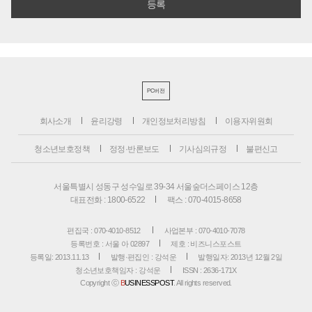
PC버전
회사소개
윤리강령
개인정보처리방침
이용자위원회
청소년보호정책
정정·반론보도
기사심의규정
불편신고
서울특별시 성동구 성수일로 39-34 서울숲더스페이스 12층
대표전화 : 1800-6522
팩스 : 070-4015-8658
편집국 : 070-4010-8512
사업본부 : 070-4010-7078
등록번호 : 서울 아 02897
제호 : 비즈니스포스트
등록일: 2013.11.13
발행·편집인 : 강석운
발행일자: 2013년 12월 2일
청소년보호책임자 : 강석운
ISSN : 2636-171X
Copyright ⓒ
B
USINESSPOST
. All rights reserved.