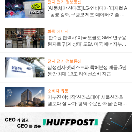
전자·전기·정보통신
[AI 뭉쳐야 산다⑧] LG·엔비디아 '피지컬 A
I' 동맹 강화, 구광모 제조·데이터·기술 결
집해 종합 로보틱스 기업으로
화학·에너지
'한수원 협력사' 미국 오클로 SMR 연구용
원자로 '임계 상태' 도달, 미국 에너지부
"중요한 이정표"
전자·전기·정보통신
삼성전자 넷리스트와 특허분쟁 매듭, 5년
동안 최대 1.3조 라이선스비 지급
소비자·유통
이부진 야심작 '신라스테이' 서울신라호
텔보다 잘 나가, 평택·주문진·해남·건대로
성장판 더 넓힌다