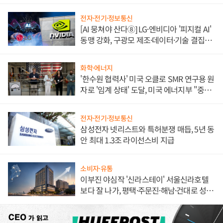
불만 폭발
전자·전기·정보통신
[AI 뭉쳐야 산다⑧] LG·엔비디아 '피지컬 AI'
동맹 강화, 구광모 제조·데이터·기술 결집
해 종합 로보틱스 기업으로
화학·에너지
'한수원 협력사' 미국 오클로 SMR 연구용 원
자로 '임계 상태' 도달, 미국 에너지부 "중요
한 이정표"
전자·전기·정보통신
삼성전자 넷리스트와 특허분쟁 매듭, 5년 동
안 최대 1.3조 라이선스비 지급
소비자·유통
이부진 야심작 '신라스테이' 서울신라호텔
보다 잘 나가, 평택·주문진·해남·건대로 성
장판 더 넓힌다