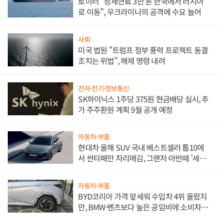
로이터 "정제연료 3만 톤 한국에서 러시아
로 이동", 우크라이나의 공격에 수요 늘어
사회
미국 법원 "트럼프 정부 풍력 프로젝트 동결
조치는 위법", 해제 명령 내려
전자·전기·정보통신
SK하이닉스 1주당 375원 현금배당 실시, 추
가 주주환원 계획 9월 공개 예정
자동차·부품
현대차 올해 SUV 국내 베스트셀러 톱10에
서 싼타페만 자리매김, 그랜저·아반떼 '세단
쌍끌이'로 내수 방어
자동차·부품
BYD코리아 가격 앞세워 수입차 4위 올랐지
만, BMW·벤츠보다 높은 공임비에 소비자