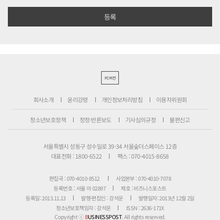
PC버전
회사소개
윤리강령
개인정보처리방침
이용자위원회
청소년보호정책
정정·반론보도
기사심의규정
불편신고
서울특별시 성동구 성수일로 39-34 서울숲더스페이스 12층
대표전화 : 1800-6522
팩스 : 070-4015-8658
편집국 : 070-4010-8512
사업본부 : 070-4010-7078
등록번호 : 서울 아 02897
제호 : 비즈니스포스트
등록일: 2013.11.13
발행·편집인 : 강석운
발행일자: 2013년 12월 2일
청소년보호책임자 : 강석운
ISSN : 2636-171X
Copyright ⓒ
B
USINESSPOST
. All rights reserved.