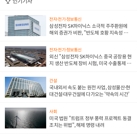
인기기사
전자·전기·정보통신
삼성전자 SK하이닉스 소극적 주주환원에
해외 증권가 비판, "반도체 호황 지속성 의
문"
전자·전기·정보통신
외신 "삼성전자 SK하이닉스 중국 공장용 현
지 생산 반도체 장비 시험, 미국 수출통제 대
비"
건설
국내외서 속도 붙는 원전 사업, 삼성물산·현
대건설·대우건설에 다가오는 '약속의 시간'
사회
미국 법원 "트럼프 정부 풍력 프로젝트 동결
조치는 위법", 해제 명령 내려