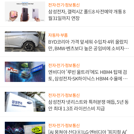
전자·전기·정보통신
삼성전자, 갤럭시Z 폴드8 사전예약 개통 8
월31일까지 연장
자동차·부품
BYD코리아 가격 앞세워 수입차 4위 올랐지
만, BMW·벤츠보다 높은 공임비에 소비자
불만 폭발
전자·전기·정보통신
엔비디아 '루빈 울트라'에도 HBM4 탑재 검
토, 삼성전자·SK하이닉스 HBM4 수율에 주
도권 갈린다
전자·전기·정보통신
삼성전자 넷리스트와 특허분쟁 매듭, 5년 동
안 최대 1.3조 라이선스비 지급
전자·전기·정보통신
[AI 뭉쳐야 산다⑧] LG·엔비디아 '피지컬 AI'