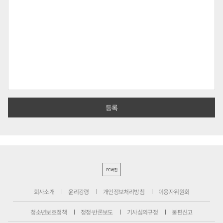
PC버전
회사소개
윤리강령
개인정보처리방침
이용자위원회
청소년보호정책
정정·반론보도
기사심의규정
불편신고