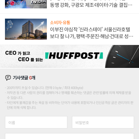
동맹 강화, 구광모 제조·데이터·기술 결집
해 종합 로보틱스 기업으로
소비자·유통
이부진 야심작 '신라스테이' 서울신라호텔
보다 잘 나가, 평택·주문진·해남·건대로 성
장판 더 넓힌다
기사댓글
0
개
200자까지 쓰실 수 있습니다. (현재 0 byte / 최대 400byte)
저작권 등 다른 사람의 권리를 침해하거나 명예를 훼손하는 댓글은 관련 법률에 의해 제재를 받을
수 있습니다.
타인에게 불쾌감을 주는 욕설 등 비하하는 단어가 내용에 포함되거나 인신공격성 글은 관리자의 판
단에 의해 삭제 합니다.