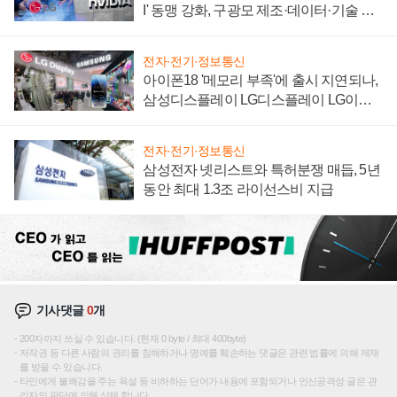
I' 동맹 강화, 구광모 제조·데이터·기술 결
집해 종합 로보틱스 기업으로
전자·전기·정보통신
아이폰18 '메모리 부족'에 출시 지연되나,
삼성디스플레이 LG디스플레이 LG이노
텍 '탈애플' 수익 다각화 속도
전자·전기·정보통신
삼성전자 넷리스트와 특허분쟁 매듭, 5년
동안 최대 1.3조 라이선스비 지급
기사댓글
0
개
200자까지 쓰실 수 있습니다. (현재 0 byte / 최대 400byte)
저작권 등 다른 사람의 권리를 침해하거나 명예를 훼손하는 댓글은 관련 법률에 의해 제재
를 받을 수 있습니다.
타인에게 불쾌감을 주는 욕설 등 비하하는 단어가 내용에 포함되거나 인신공격성 글은 관
리자의 판단에 의해 삭제 합니다.