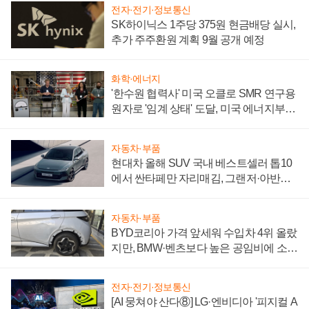
전자·전기·정보통신
SK하이닉스 1주당 375원 현금배당 실시,
추가 주주환원 계획 9월 공개 예정
화학·에너지
'한수원 협력사' 미국 오클로 SMR 연구용
원자로 '임계 상태' 도달, 미국 에너지부
"중요한 이정표"
자동차·부품
현대차 올해 SUV 국내 베스트셀러 톱10
에서 싼타페만 자리매김, 그랜저·아반떼
'세단 쌍끌이'로 내수 방어
자동차·부품
BYD코리아 가격 앞세워 수입차 4위 올랐
지만, BMW·벤츠보다 높은 공임비에 소비
자 불만 폭발
전자·전기·정보통신
[AI 뭉쳐야 산다⑧] LG·엔비디아 '피지컬 A