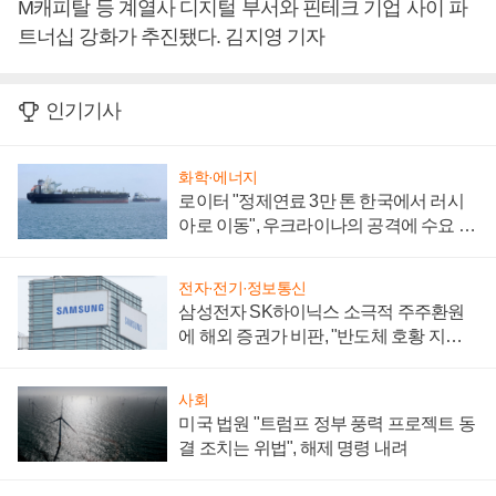
M캐피탈 등 계열사 디지털 부서와 핀테크 기업 사이 파
트너십 강화가 추진됐다. 김지영 기자
인기기사
화학·에너지
로이터 "정제연료 3만 톤 한국에서 러시
아로 이동", 우크라이나의 공격에 수요 늘
어
전자·전기·정보통신
삼성전자 SK하이닉스 소극적 주주환원
에 해외 증권가 비판, "반도체 호황 지속
성 의문"
사회
미국 법원 "트럼프 정부 풍력 프로젝트 동
결 조치는 위법", 해제 명령 내려