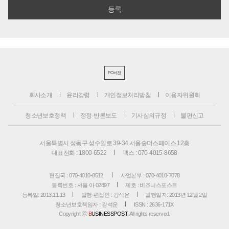
PC버전
회사소개
윤리강령
개인정보처리방침
이용자위원회
청소년보호정책
정정·반론보도
기사심의규정
불편신고
서울특별시 성동구 성수일로 39-34 서울숲더스페이스 12층
대표전화 : 1800-6522
팩스 : 070-4015-8658
편집국 : 070-4010-8512
사업본부 : 070-4010-7078
등록번호 : 서울 아 02897
제호 : 비즈니스포스트
등록일: 2013.11.13
발행·편집인 : 강석운
발행일자: 2013년 12월 2일
청소년보호책임자 : 강석운
ISSN : 2636-171X
Copyright ⓒ
B
USINESSPOST
. All rights reserved.