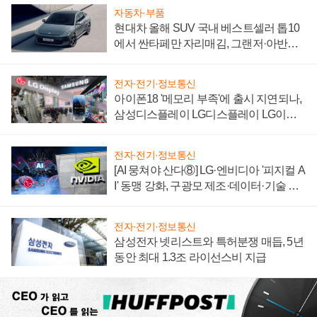
자동차·부품
현대차 올해 SUV 국내 베스트셀러 톱10
에서 싼타페만 자리매김, 그랜저·아반떼
'세단 쌍끌이'로 내수 방어
전자·전기·정보통신
아이폰18 '메모리 부족'에 출시 지연되나,
삼성디스플레이 LG디스플레이 LG이노
텍 '탈애플' 수익 다각화 속도
전자·전기·정보통신
[AI 뭉쳐야 산다⑧] LG·엔비디아 '피지컬 A
I' 동맹 강화, 구광모 제조·데이터·기술 결
집해 종합 로보틱스 기업으로
전자·전기·정보통신
삼성전자 넷리스트와 특허분쟁 매듭, 5년
동안 최대 1.3조 라이선스비 지급