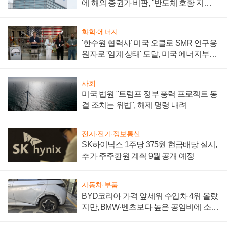
에 해외 증권가 비판, "반도체 호황 지속
성 의문"
화학·에너지
'한수원 협력사' 미국 오클로 SMR 연구용
원자로 '임계 상태' 도달, 미국 에너지부
"중요한 이정표"
사회
미국 법원 "트럼프 정부 풍력 프로젝트 동
결 조치는 위법", 해제 명령 내려
전자·전기·정보통신
SK하이닉스 1주당 375원 현금배당 실시,
추가 주주환원 계획 9월 공개 예정
자동차·부품
BYD코리아 가격 앞세워 수입차 4위 올랐
지만, BMW·벤츠보다 높은 공임비에 소비
자 불만 폭발