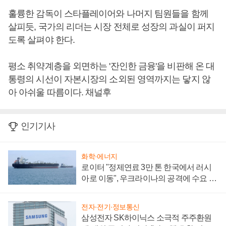
훌륭한 감독이 스타플레이어와 나머지 팀원들을 함께
살피듯, 국가의 리더는 시장 전체로 성장의 과실이 퍼지
도록 살펴야 한다.
평소 취약계층을 외면하는 '잔인한 금융'을 비판해 온 대
통령의 시선이 자본시장의 소외된 영역까지는 닿지 않
아 아쉬울 따름이다. 채널후
인기기사
화학·에너지
로이터 "정제연료 3만 톤 한국에서 러시
아로 이동", 우크라이나의 공격에 수요 늘
어
전자·전기·정보통신
삼성전자 SK하이닉스 소극적 주주환원