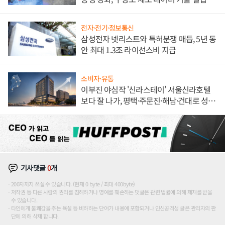
해 종합 로보틱스 기업으로
전자·전기·정보통신
삼성전자 넷리스트와 특허분쟁 매듭, 5년 동
안 최대 1.3조 라이선스비 지급
소비자·유통
이부진 야심작 '신라스테이' 서울신라호텔
보다 잘 나가, 평택·주문진·해남·건대로 성
장판 더 넓힌다
기사댓글
0
개
200자까지 쓰실 수 있습니다. (현재 0 byte / 최대 400byte)
저작권 등 다른 사람의 권리를 침해하거나 명예를 훼손하는 댓글은 관련 법률에 의해 제재를 받을
수 있습니다.
타인에게 불쾌감을 주는 욕설 등 비하하는 단어가 내용에 포함되거나 인신공격성 글은 관리자의 판
단에 의해 삭제 합니다.