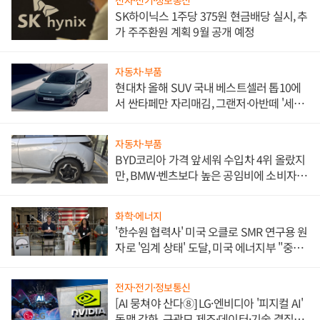
SK하이닉스 1주당 375원 현금배당 실시, 추
가 주주환원 계획 9월 공개 예정
자동차·부품
현대차 올해 SUV 국내 베스트셀러 톱10에
서 싼타페만 자리매김, 그랜저·아반떼 '세단
쌍끌이'로 내수 방어
자동차·부품
BYD코리아 가격 앞세워 수입차 4위 올랐지
만, BMW·벤츠보다 높은 공임비에 소비자
불만 폭발
화학·에너지
'한수원 협력사' 미국 오클로 SMR 연구용 원
자로 '임계 상태' 도달, 미국 에너지부 "중요
한 이정표"
전자·전기·정보통신
[AI 뭉쳐야 산다⑧] LG·엔비디아 '피지컬 AI'
동맹 강화, 구광모 제조·데이터·기술 결집