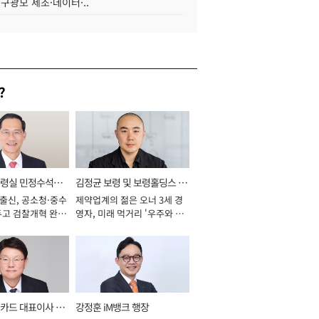
 구광모 제조·데이터·..
?
통령실 민정수석비
김정균 보령 및 보령홀딩스 대
 출신, 공소청·중수
제약업계의 젊은 오너 3세 경
표이사 사장
두고 검찰개혁 완수
영자, 미래 먹거리 '우주와 헬
년]
스케어' 공들여 [2026년]
카드 대표이사 사
강정훈 iM뱅크 행장