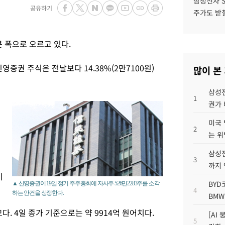
삼성전자 
공유하기
주가도 받칠
 폭으로 오르고 있다.
영증권 주식은 전날보다 14.38%(2만7100원)
많이 본
삼성전
1
권가 
미국 
2
는 위
삼성전
3
까지
기
BYD
▲ 신영증권이 19일 정기 주주총회에 자사주 526만2283주를 소각
4
하는 안건을 상정한다.
BMW
다. 4일 종가 기준으로는 약 9914억 원어치다.
[AI
5