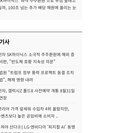
SK하이닉스 '파격 주주환원'으로 투심 달래고
까, 100조 넘는 추가 배당 재원에 쏠리는 눈
 기사
자 SK하이닉스 소극적 주주환원에 해외 증
비판, "반도체 호황 지속성 의문"
법원 "트럼프 정부 풍력 프로젝트 동결 조치
법", 해제 명령 내려
자, 갤럭시Z 폴드8 사전예약 개통 8월31일
 연장
코리아 가격 앞세워 수입차 4위 올랐지만,
·벤츠보다 높은 공임비에 소비자 ..
 뭉쳐야 산다⑧] LG·엔비디아 '피지컬 AI' 동맹