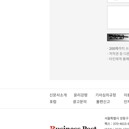
-
200자
까지 쓰실
- 저작권 등 
- 타인에게 불
신문사소개
윤리강령
기사심의규정
이
포럼
광고문의
불편신고
서울특별시 성동구 성
팩스 : 070-4015-
ISSN : 2636-171