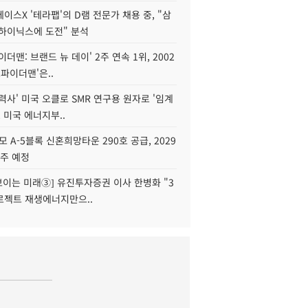
이스X '테라팹'의 D램 전문가 채용 중, "삼
K하이닉스에 도전" 분석
이더맨: 브랜드 뉴 데이' 2주 연속 1위, 2002
스파이더맨'은..
력사' 미국 오클로 SMR 연구용 원자로 '임계
, 미국 에너지부..
모 A-5블록 신혼희망타운 290호 공급, 2029
입주 예정
 보이는 미래③] 유진투자증권 이사 한병화 "3
로젝트 재생에너지만으..