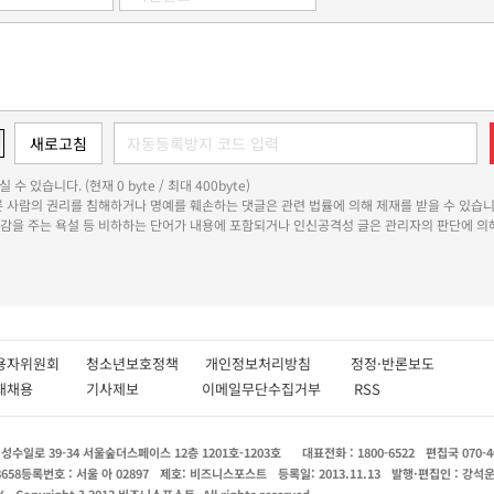
 수 있습니다. (현재 0 byte / 최대 400byte)
다른 사람의 권리를 침해하거나 명예를 훼손하는 댓글은 관련 법률에 의해 제재를 받을 수 있습니
쾌감을 주는 욕설 등 비하하는 단어가 내용에 포함되거나 인신공격성 글은 관리자의 판단에 의해
용자위원회
청소년보호정책
개인정보처리방침
정정·반론보도
인재채용
기사제보
이메일무단수집거부
RSS
수일로 39-34 서울숲더스페이스 12층 1201호-1203호
대표전화 : 1800-6522
편집국 070-4
8658
등록번호 : 서울 아 02897
제호: 비즈니스포스트
등록일: 2013.11.13
발행·편집인 : 강석
X
Copyright ? 2013 비즈니스포스트. All rights reserved.