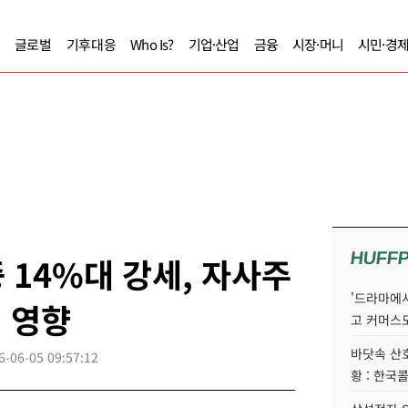
글로벌
기후대응
Who Is?
기업·산업
금융
시장·머니
시민·경
HUFF
 14%대 강세, 자사주
'드라마에서
정 영향
고 커머스
바닷속 산
6-06-05 09:57:12
황 : 한국