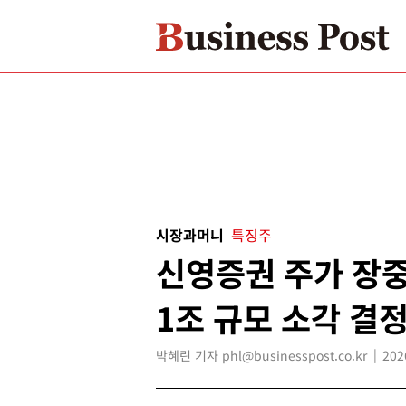
시장과머니
특징주
신영증권 주가 장중
1조 규모 소각 결
박혜린 기자 phl@businesspost.co.kr
202