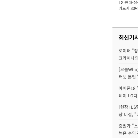
LG·현대·삼
장
카드사 30년
에 '초집중' 
최신기
로이터 "정
크라이나의
[오늘Who
터넷 본업 '
아이폰18 
레이 LG디
[현장] L
장 비결, 
증권가 "
높은 수익 