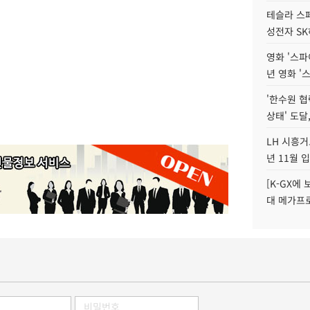
테슬라 스페
성전자 S
영화 '스파
년 영화 '
'한수원 협
상태' 도달
LH 시흥거
년 11월 
[K-GX에
대 메가프