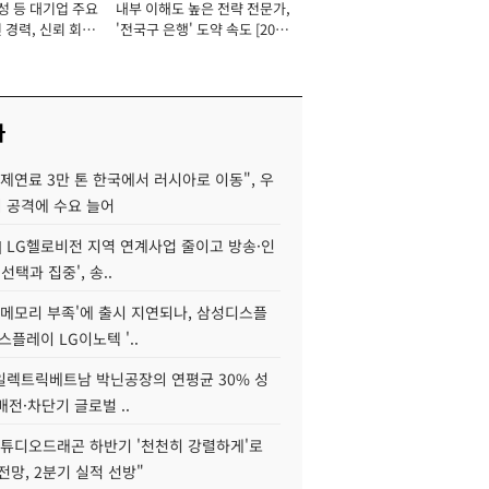
성 등 대기업 주요
내부 이해도 높은 전략 전문가,
 경력, 신뢰 회복
'전국구 은행' 도약 속도 [2026
[2026년]
년]
사
제연료 3만 톤 한국에서 러시아로 이동", 우
 공격에 수요 늘어
] LG헬로비전 지역 연계사업 줄이고 방송·인
선택과 집중', 송..
'메모리 부족'에 출시 지연되나, 삼성디스플
스플레이 LG이노텍 '..
S일렉트릭베트남 박닌공장의 연평균 30% 성
"배전·차단기 글로벌 ..
스튜디오드래곤 하반기 '천천히 강렬하게'로
전망, 2분기 실적 선방"