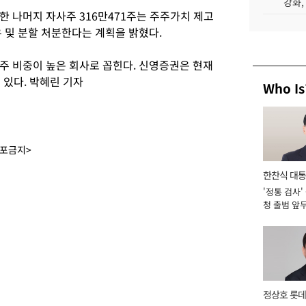
강화,
한 나머지 자사주 316만471주는 주주가치 제고
 및 분할 처분한다는 계획을 밝혔다.
주 비중이 높은 회사로 꼽힌다. 신영증권은 현재
 있다. 박혜린 기자
Who Is
배포금지>
한찬식 대
'정통 검사'
서관
청 출범 앞
맡아 [2026
정상호 롯데