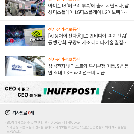
아이폰18 '메모리 부족'에 출시 지연되나, 삼
성디스플레이 LG디스플레이 LG이노텍 '탈
애플' 수익 다각화 속도
전자·전기·정보통신
[AI 뭉쳐야 산다⑧] LG·엔비디아 '피지컬 AI'
동맹 강화, 구광모 제조·데이터·기술 결집
해 종합 로보틱스 기업으로
전자·전기·정보통신
삼성전자 넷리스트와 특허분쟁 매듭, 5년 동
안 최대 1.3조 라이선스비 지급
기사댓글
0
개
200자까지 쓰실 수 있습니다. (현재 0 byte / 최대 400byte)
저작권 등 다른 사람의 권리를 침해하거나 명예를 훼손하는 댓글은 관련 법률에 의해 제재를 받을
수 있습니다.