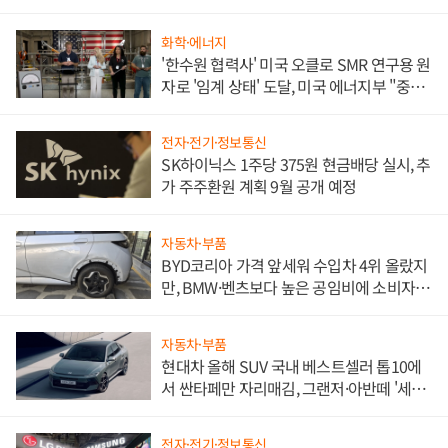
화학·에너지
'한수원 협력사' 미국 오클로 SMR 연구용 원
자로 '임계 상태' 도달, 미국 에너지부 "중요
한 이정표"
전자·전기·정보통신
SK하이닉스 1주당 375원 현금배당 실시, 추
가 주주환원 계획 9월 공개 예정
자동차·부품
BYD코리아 가격 앞세워 수입차 4위 올랐지
만, BMW·벤츠보다 높은 공임비에 소비자
불만 폭발
자동차·부품
현대차 올해 SUV 국내 베스트셀러 톱10에
서 싼타페만 자리매김, 그랜저·아반떼 '세단
쌍끌이'로 내수 방어
전자·전기·정보통신