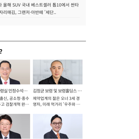
 올해 SUV 국내 베스트셀러 톱10에서 싼타
자리매김, 그랜저·아반떼 '세단..
?
통령실 민정수석비
김정균 보령 및 보령홀딩스 대
 출신, 공소청·중수
제약업계의 젊은 오너 3세 경
표이사 사장
두고 검찰개혁 완수
영자, 미래 먹거리 '우주와 헬
년]
스케어' 공들여 [2026년]