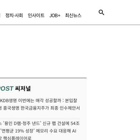
제
정치·사회
인사이트
JOB+
최신뉴스
씨저널
POST
' KDB생명 이번에는 매각 성공할까 : 본입찰
명 흥국생명 한국금융지주가 최종 인수제안서
 '용인 D램-청주 낸드' 신규 팹 건설에 54조
 '연평균 19% 성장' 메모리 수요 대응해 AI
장 핵심플레이어로