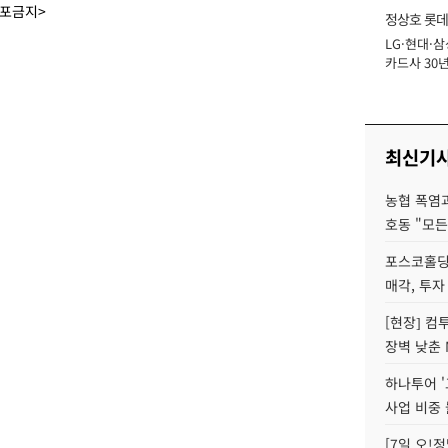
배포금지>
정상호 롯데
LG·현대·삼
장
카드사 30년
에 '초집중' 
최신기
농협 폭염과
호동 "모든
포스코홀딩
매각, 투자
[현장] 컴
장벽 낮춘 
하나투어 '
사업 비중 
[7일 오!