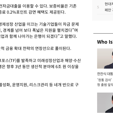
현대차
운전자금대출을 이용할 수 있다. 보증비율은 기존
5
페만 
증료 0.2%포인트 감면 혜택도 제공된다.
경제성장 산업을 이끄는 기술기업들이 자금 문제
, 경계를 넘어 보다 폭넓은 지원을 펼치겠다”며
업과 함께 나아가는 은행이 되겠다”고 말했다.
Who Is
산적 금융 확대 전략의 연장선으로 풀이된다.
크포스(TF)를 발족하고 미래성장산업과 해양ᐧ수산
행은 향후 3년 동안 생산적 분야에 6조 원 이상을
한찬식 대
'정통 검사'
서관
성화, 운영지원, 리스크관리 등 네개 반으로 구
청 출범 앞
맡아 [2026