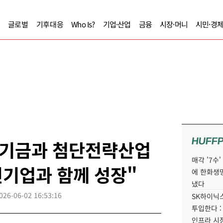
글로벌
기후대응
Who Is?
기업·산업
금융
시장·머니
시민·경
HUFF
기금과 첨단전략산업
매각 '7수
신기업과 함께 성장"
에 한화생
냈다
026-06-02 16:53:16
SK하이닉스
투입한다 :
인프라 시