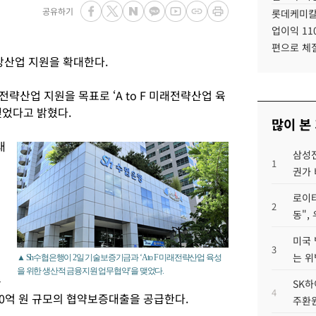
공유하기
롯데케미칼
업이익 11
편으로 체
장산업 지원을 확대한다.
략산업 지원을 목표로 ‘A to F 미래전략산업 육
맺었다고 밝혔다.
많이 본
래
삼성전
1
권가 
로이터
2
동",
미국 
3
는 위
▲ Sh수협은행이 2일 기술보증기금과 ‘A to F 미래전략산업 육성
을 위한 생산적 금융지원 업무협약’을 맺었다.
출
SK하
4
0억 원 규모의 협약보증대출을 공급한다.
주환원