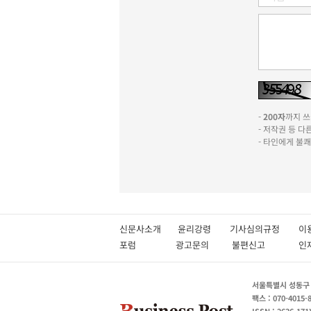
-
200자
까지 쓰실
- 저작권 등 
- 타인에게 불
신문사소개
윤리강령
기사심의규정
이
포럼
광고문의
불편신고
서울특별시 성동구 성
팩스 : 070-4015-
ISSN : 2636-171