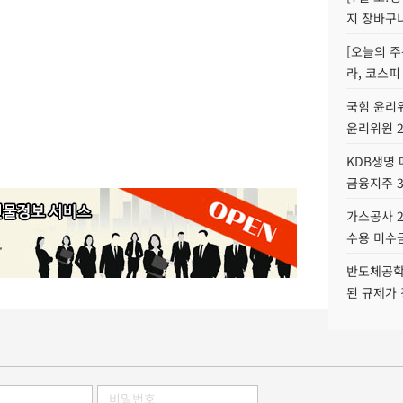
지 장바구
[오늘의 주
라, 코스피
국힘 윤리위
윤리위원 
KDB생명
금융지주 
가스공사 2
수용 미수금
반도체공학
된 규제가 