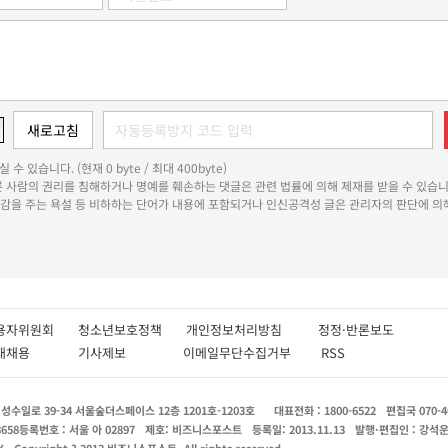
 수 있습니다. (현재 0 byte / 최대 400byte)
다른 사람의 권리를 침해하거나 명예를 훼손하는 댓글은 관련 법률에 의해 제재를 받을 수 있습니
쾌감을 주는 욕설 등 비하하는 단어가 내용에 포함되거나 인신공격성 글은 관리자의 판단에 의해
용자위원회
청소년보호정책
개인정보처리방침
정정·반론보도
인재채용
기사제보
이메일무단수집거부
RSS
수일로 39-34 서울숲더스페이스 12층 1201호-1203호
대표전화 : 1800-6522
편집국 070-4
8658
등록번호 : 서울 아 02897
제호: 비즈니스포스트
등록일: 2013.11.13
발행·편집인 : 강석
X
Copyright ? 2013 비즈니스포스트. All rights reserved.