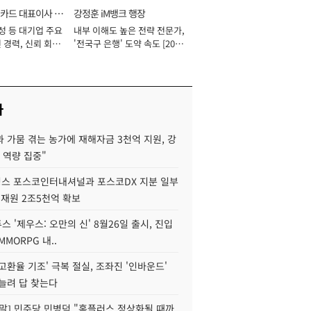
카드 대표이사 사
강정훈 iM뱅크 행장
성 등 대기업 주요
내부 이해도 높은 전략 전문가,
 경력, 신뢰 회복
'전국구 은행' 도약 속도 [2026
[2026년]
년]
사
 가뭄 겪는 농가에 재해자금 3천억 지원, 강
 역량 집중"
스 포스코인터내셔널과 포스코DX 지분 일부
 재원 2조5천억 확보
투스 '제우스: 오만의 신' 8월26일 출시, 진입
MMORPG 내..
고환율 기조' 극복 절실, 조좌진 '인바운드'
늘려 답 찾는다
정말] 민주당 민병덕 "홈플러스 정상화될 때까