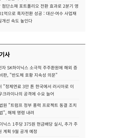
 첨단소재 포트폴리오 전환 효과로 2분기 영
01억으로 흑자전환 성공 : 대산·여수 사업재
질개선 속도 높인다
 기사
자 SK하이닉스 소극적 주주환원에 해외 증
비판, "반도체 호황 지속성 의문"
 "정제연료 3만 톤 한국에서 러시아로 이
 우크라이나의 공격에 수요 늘어
법원 "트럼프 정부 풍력 프로젝트 동결 조치
법", 해제 명령 내려
이닉스 1주당 375원 현금배당 실시, 추가 주
 계획 9월 공개 예정