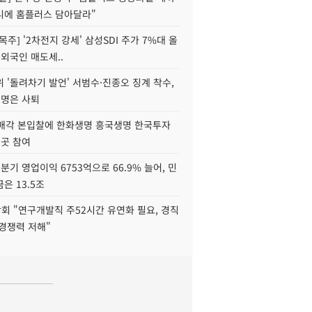
니에 홈플러스 담아달라"
목주] '2차전지 강세' 삼성SDI 주가 7%대 올
 외국인 매도세..
 '돌려차기 발언' 서범수·진종오 징계 착수,
2명은 사퇴
 매각 본입찰에 한화생명 흥국생명 한국투자
3곳 참여
분기 영업이익 6753억으로 66.9% 늘어, 민
은 13.5조
회 "연구개발직 주52시간 유연화 필요, 경직
경쟁력 저해"