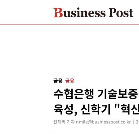
금융
금융
수협은행 기술보증
육성, 신학기 "혁
전해리 기자 nmile@businesspost.co.kr
2