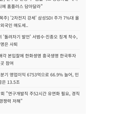
니에 홈플러스 담아달라"
목주] '2차전지 강세' 삼성SDI 주가 7%대 올
 외국인 매도세..
 '돌려차기 발언' 서범수·진종오 징계 착수,
2명은 사퇴
 매각 본입찰에 한화생명 흥국생명 한국투자
3곳 참여
분기 영업이익 6753억으로 66.9% 늘어, 민
은 13.5조
회 "연구개발직 주52시간 유연화 필요, 경직
경쟁력 저해"