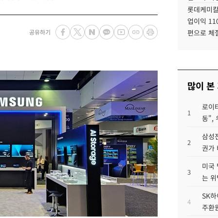
롯데케미칼
업이익 11
공유하기
편으로 체
많이 본
로이터
1
동",
삼성전
2
권가 
미국 
3
는 위
SK하
4
주환원