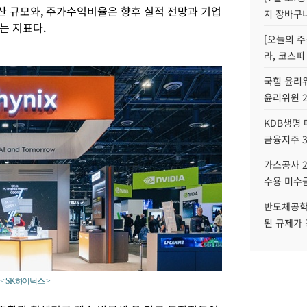
 규모와, 주가수익비율은 향후 실적 전망과 기업
지 장바구
는 지표다.
[오늘의 주
라, 코스피
국힘 윤리위
윤리위원 
KDB생명
금융지주 
가스공사 2
수용 미수금
반도체공학
된 규제가 
 SK하이닉스 >