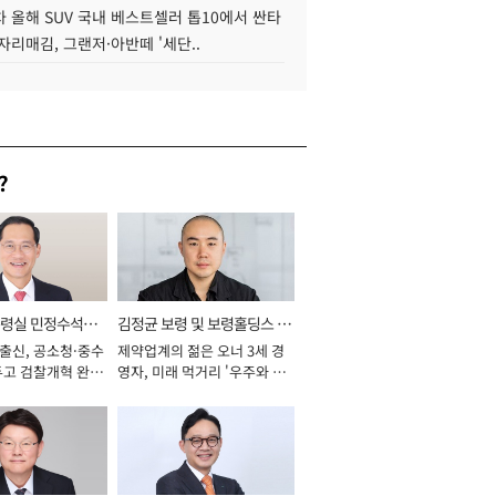
 올해 SUV 국내 베스트셀러 톱10에서 싼타
자리매김, 그랜저·아반떼 '세단..
?
통령실 민정수석비
김정균 보령 및 보령홀딩스 대
 출신, 공소청·중수
제약업계의 젊은 오너 3세 경
표이사 사장
두고 검찰개혁 완수
영자, 미래 먹거리 '우주와 헬
년]
스케어' 공들여 [2026년]