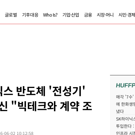
글로벌
기후대응
Who Is?
기업·산업
금융
시장·머니
시민·경
HUFF
스 반도체 '전성기'
매각 '7수
외신 "빅테크와 계약 조
에 한화생
냈다
SK하이닉스
투입한다 :
6-06-02 10:12:58
인프라 시