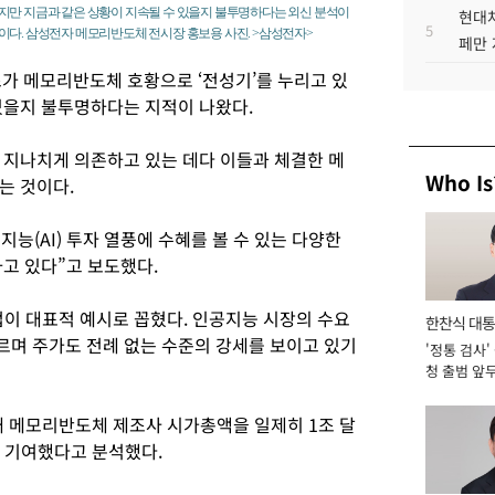
지만 지금과 같은 상황이 지속될 수 있을지 불투명하다는 외신 분석이
현대차
5
이다. 삼성전자 메모리반도체 전시장 홍보용 사진. >삼성전자>
페만 
가 메모리반도체 호황으로 ‘전성기’를 누리고 있
있을지 불투명하다는 지적이 나왔다.
 지나치게 의존하고 있는 데다 이들과 체결한 메
Who Is
는 것이다.
능(AI) 투자 열풍에 수혜를 볼 수 있는 다양한
고 있다”고 보도했다.
업이 대표적 예시로 꼽혔다. 인공지능 시장의 수요
한찬식 대
며 주가도 전례 없는 수준의 강세를 보이고 있기
'정통 검사'
서관
청 출범 앞
맡아 [2026
 메모리반도체 제조사 시가총액을 일제히 1조 달
데 기여했다고 분석했다.