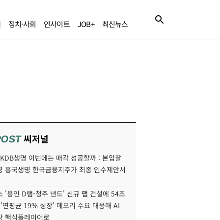
제
정치·사회
인사이트
JOB+
최신뉴스
씨저널
POST
' KDB생명 이번에는 매각 성공할까 : 본입찰
명 흥국생명 한국금융지주가 최종 인수제안서
 '용인 D램-청주 낸드' 신규 팹 건설에 54조
 '연평균 19% 성장' 메모리 수요 대응해 AI
장 핵심플레이어로