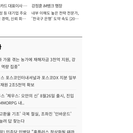
카드 대표이사 사
강정훈 iM뱅크 행장
성 등 대기업 주요
내부 이해도 높은 전략 전문가,
 경력, 신뢰 회복
'전국구 은행' 도약 속도 [2026
[2026년]
년]
사
 가뭄 겪는 농가에 재해자금 3천억 지원, 강
 역량 집중"
스 포스코인터내셔널과 포스코DX 지분 일부
 재원 2조5천억 확보
투스 '제우스: 오만의 신' 8월26일 출시, 진입
MMORPG 내..
고환율 기조' 극복 절실, 조좌진 '인바운드'
늘려 답 찾는다
정말] 민주당 민병덕 "홈플러스 정상화될 때까