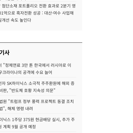
 첨단소재 포트폴리오 전환 효과로 2분기 영
01억으로 흑자전환 성공 : 대산·여수 사업재
질개선 속도 높인다
 기사
 "정제연료 3만 톤 한국에서 러시아로 이
 우크라이나의 공격에 수요 늘어
자 SK하이닉스 소극적 주주환원에 해외 증
비판, "반도체 호황 지속성 의문"
법원 "트럼프 정부 풍력 프로젝트 동결 조치
법", 해제 명령 내려
이닉스 1주당 375원 현금배당 실시, 추가 주
 계획 9월 공개 예정