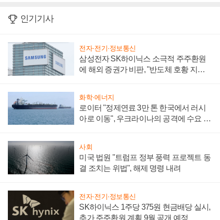
인기기사
전자·전기·정보통신
삼성전자 SK하이닉스 소극적 주주환원
에 해외 증권가 비판, "반도체 호황 지속
성 의문"
화학·에너지
로이터 "정제연료 3만 톤 한국에서 러시
아로 이동", 우크라이나의 공격에 수요 늘
어
사회
미국 법원 "트럼프 정부 풍력 프로젝트 동
결 조치는 위법", 해제 명령 내려
전자·전기·정보통신
SK하이닉스 1주당 375원 현금배당 실시,
추가 주주환원 계획 9월 공개 예정