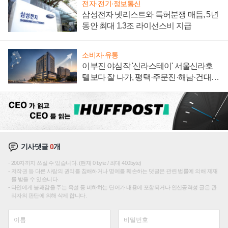
전자·전기·정보통신
삼성전자 넷리스트와 특허분쟁 매듭, 5년
동안 최대 1.3조 라이선스비 지급
소비자·유통
이부진 야심작 '신라스테이' 서울신라호
텔보다 잘 나가, 평택·주문진·해남·건대로
성장판 더 넓힌다
기사댓글
0
개
200자까지 쓰실 수 있습니다. (현재 0 byte / 최대 400byte)
저작권 등 다른 사람의 권리를 침해하거나 명예를 훼손하는 댓글은 관련 법률에 의해 제재
를 받을 수 있습니다.
타인에게 불쾌감을 주는 욕설 등 비하하는 단어가 내용에 포함되거나 인신공격성 글은 관
리자의 판단에 의해 삭제 합니다.