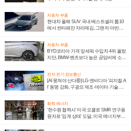
자동차·부품
현대차 올해 SUV 국내 베스트셀러 톱10
에서 싼타페만 자리매김, 그랜저·아반떼
'세단 쌍끌이'로 내수 방어
자동차·부품
BYD코리아 가격 앞세워 수입차 4위 올랐
지만, BMW·벤츠보다 높은 공임비에 소비
자 불만 폭발
전자·전기·정보통신
[AI 뭉쳐야 산다⑧] LG·엔비디아 '피지컬 A
I' 동맹 강화, 구광모 제조·데이터·기술 결
집해 종합 로보틱스 기업으로
화학·에너지
'한수원 협력사' 미국 오클로 SMR 연구용
원자로 '임계 상태' 도달, 미국 에너지부
"중요한 이정표"