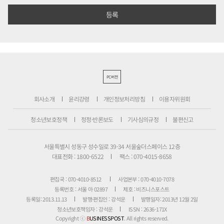
PC버전
회사소개
윤리강령
개인정보처리방침
이용자위원회
청소년보호정책
정정·반론보도
기사심의규정
불편신고
서울특별시 성동구 성수일로 39-34 서울숲더스페이스 12층
대표전화 : 1800-6522
팩스 : 070-4015-8658
편집국 : 070-4010-8512
사업본부 : 070-4010-7078
등록번호 : 서울 아 02897
제호 : 비즈니스포스트
등록일: 2013.11.13
발행·편집인 : 강석운
발행일자: 2013년 12월 2일
청소년보호책임자 : 강석운
ISSN : 2636-171X
Copyright ⓒ
B
USINESSPOST
. All rights reserved.