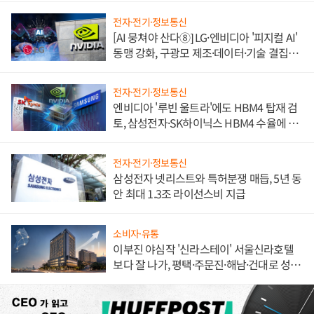
전자·전기·정보통신
[AI 뭉쳐야 산다⑧] LG·엔비디아 '피지컬 AI'
동맹 강화, 구광모 제조·데이터·기술 결집
해 종합 로보틱스 기업으로
전자·전기·정보통신
엔비디아 '루빈 울트라'에도 HBM4 탑재 검
토, 삼성전자·SK하이닉스 HBM4 수율에 주
도권 갈린다
전자·전기·정보통신
삼성전자 넷리스트와 특허분쟁 매듭, 5년 동
안 최대 1.3조 라이선스비 지급
소비자·유통
이부진 야심작 '신라스테이' 서울신라호텔
보다 잘 나가, 평택·주문진·해남·건대로 성
장판 더 넓힌다