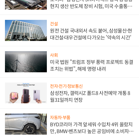
현지 생산 반도체 장비 시험, 미국 수출통제
대비"
건설
원전 건설 국내외서 속도 붙어, 삼성물산·현
대건설·대우건설에 다가오는 '약속의 시간'
사회
미국 법원 "트럼프 정부 풍력 프로젝트 동결
조치는 위법", 해제 명령 내려
전자·전기·정보통신
삼성전자, 갤럭시Z 폴드8 사전예약 개통 8
월31일까지 연장
자동차·부품
BYD코리아 가격 앞세워 수입차 4위 올랐지
만, BMW·벤츠보다 높은 공임비에 소비자
불만 폭발